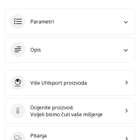
Prikaži
Parametri
sve
članke
Opis
Više Uhlsport proizvoda
Uhlsport
Ocijenite proizvod.
Ocijenite proizvod.
Voljeli bismo čuti vaše mišjenje
Pitanja