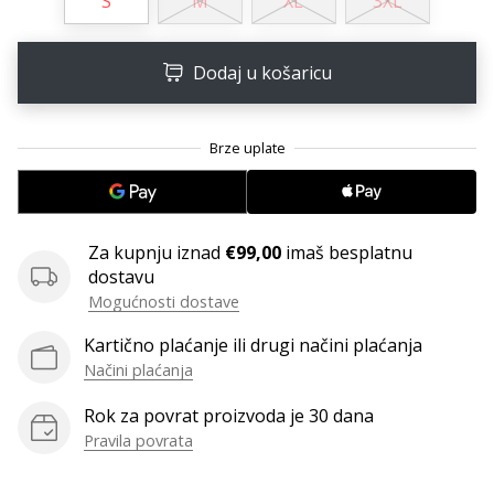
S
M
XL
3XL
11. 8. 2022
•
1 min. čitanja
Dodaj u košaricu
Postani
ambasadorom
našeg
brenda
za
odbojku
Za kupnju iznad
€99,00
imaš besplatnu
Obožavaš
dostavu
odbojku
Mogućnosti dostave
poput
nas?
Kartično plaćanje ili drugi načini plaćanja
Pridruži
Načini plaćanja
nam
se
Rok za povrat proizvoda je 30 dana
kao
Pravila povrata
brend
ambasador.