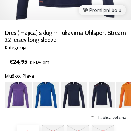
Pronađite
savršen
Promijeni boju
poklon
za
odbojku!
Dres (majica) s dugim rukavima Uhlsport Stream
Pogledajte
22 jersey long sleeve
naš
Kategorija:
vodič
i
€24,95
odaberite
s PDV-om
obuću,
odjeću
Muško,
Plava
i
opremu
najboljih
marki
na
tržištu.
Tablica veličina