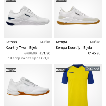
Prikaži
sve
članke
Kempa
Muško
Kempa
Muško
Kourtfly Two
- Bijela
Kempa Kourtfly
- Bijela
€130,00
€71,90
€146,95
Posljednja najniža cijena
€71,90
Održivost