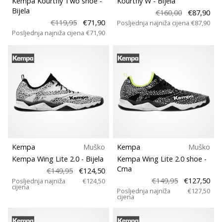
Kempa Kourtfly Two shoe
-
Kourtfly W
- Bijela
11. 8. 2022
Pozicija
Bijela
•
€160,00
€87,90
€119,95
€71,90
Posljednja najniža cijena
€87,90
1 min. čitanja
Posljednja najniža cijena
€71,90
Kalup
Postani
ambasadorom
našeg
Sport
brenda
za
Održivost
odbojku
Obožavaš
Svojstva
odbojku
poput
nas?
Kempa
Muško
Kempa
Muško
Vrsta obuće
Pridruži
Kempa Wing Lite 2.0
- Bijela
Kempa Wing Lite 2.0 shoe
-
nam
Crna
€149,95
€124,50
se
€149,95
€127,50
Posljednja najniža
€124,50
cijena
kao
Posljednja najniža
€127,50
cijena
brend
ambasador.