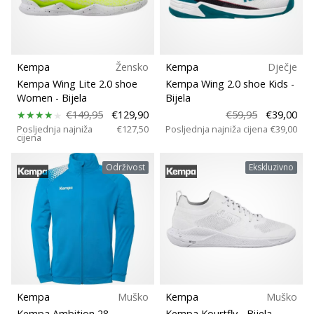
Kempa
Žensko
Kempa
Dječje
Kempa Wing Lite 2.0 shoe
Kempa Wing 2.0 shoe Kids
-
Women
- Bijela
Bijela
€149,95
€129,90
€59,95
€39,00
Posljednja najniža
€127,50
Posljednja najniža cijena
€39,00
cijena
Održivost
Ekskluzivno
Kempa
Muško
Kempa
Muško
Kempa Ambition 28
Kempa Kourtfly
- Bijela