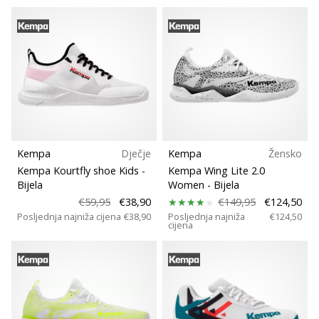
Kempa
Dječje
Kempa
Žensko
Kempa Kourtfly shoe Kids
-
Kempa Wing Lite 2.0
Bijela
Women
- Bijela
€59,95
€38,90
€149,95
€124,50
Posljednja najniža cijena
€38,90
Posljednja najniža
€124,50
cijena