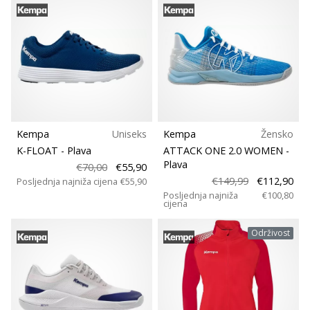
Kempa
Uniseks
Kempa
Žensko
K-FLOAT
- Plava
ATTACK ONE 2.0 WOMEN
-
Plava
€70,00
€55,90
€149,99
€112,90
Posljednja najniža cijena
€55,90
Posljednja najniža
€100,80
cijena
Održivost