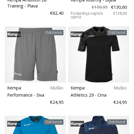
Training
- Plava
€159,95
€130,60
€62,40
Posljednja najniža
€128,00
cijena
Održivost
Održivost
Kempa
Muško
Kempa
Muško
Performance
- Siva
Athletics 29
- Crna
€24,95
€24,95
Održivost
Održivost