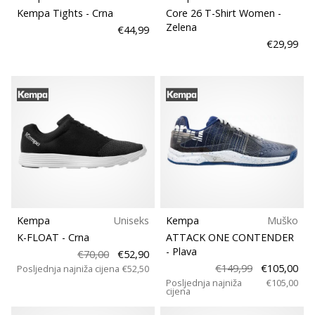
Kempa Tights
- Crna
Core 26 T-Shirt Women
-
Zelena
€44,99
€29,99
Kempa
Uniseks
Kempa
Muško
K-FLOAT
- Crna
ATTACK ONE CONTENDER
- Plava
€70,00
€52,90
€149,99
€105,00
Posljednja najniža cijena
€52,50
Posljednja najniža
€105,00
cijena