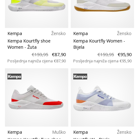
Veličina
Pronađite
savršen
poklon
Teamsales
za
odbojku!
Kempa
Žensko
Kempa
Žensko
Kolekcija
Pogledajte
Kempa Kourtfly shoe
Kempa Kourtfly Women
-
naš
Women
- Žuta
Bijela
vodič
€159,95
€87,90
€159,95
€95,90
Udobnost i amortizacija
i
Posljednja najniža cijena
€87,90
Posljednja najniža cijena
€95,90
odaberite
obuću,
Kroj
odjeću
i
Karakteristike
opremu
najboljih
marki
Model
na
tržištu.
Igralište
Kempa
Muško
Kempa
Žensko