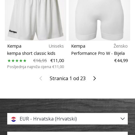
Kempa
Uniseks
Kempa
Žensko
kempa short classic kids
Performance Pro W
- Bijela
€16,95
€11,00
€44,99
Posljednja najniža cijena
€11,00
Prethodni
Sljedeći
Stranica 1 od 23
EUR - Hrvatska (Hrvatski)