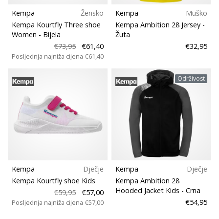
Kempa
Žensko
Kempa
Muško
Kempa Kourtfly Three shoe
Kempa Ambition 28 Jersey
-
Women
- Bijela
Žuta
€73,95
€61,40
€32,95
Posljednja najniža cijena
€61,40
Održivost
Kempa
Dječje
Kempa
Dječje
Kempa Kourtfly shoe Kids
Kempa Ambition 28
Hooded Jacket Kids
- Crna
€59,95
€57,00
€54,95
Posljednja najniža cijena
€57,00