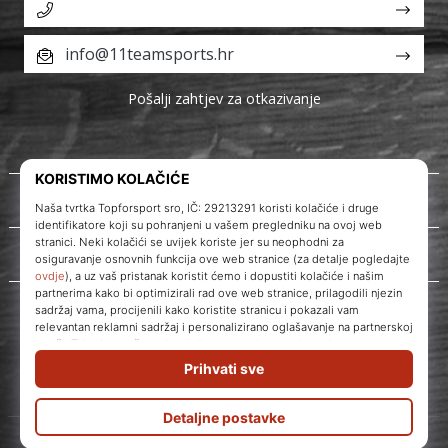
info@11teamsports.hr
Pošalji zahtjev za otkazivanje
O nama
Korisnička podrška
WePlayVolleyball.hr
© 2010 – 2026
WePlayVolleyball.hr