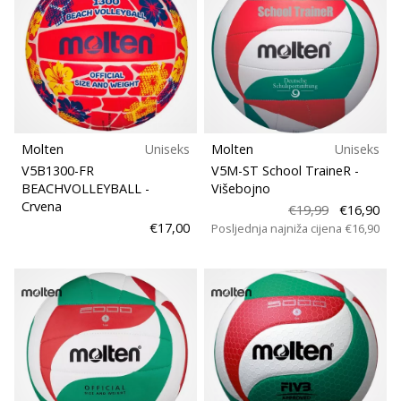
Prikaži
sve
članke
Molten
Uniseks
Molten
Uniseks
V5B1300-FR
V5M-ST School TraineR
-
BEACHVOLLEYBALL
-
Višebojno
Crvena
€19,99
€16,90
€17,00
Posljednja najniža cijena
€16,90