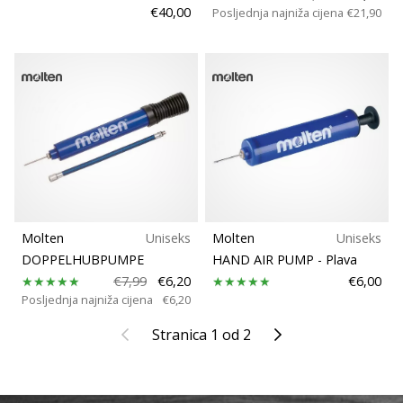
€40,00
Posljednja najniža cijena
€21,90
Molten
Uniseks
Molten
Uniseks
DOPPELHUBPUMPE
HAND AIR PUMP
- Plava
€7,99
€6,20
€6,00
Posljednja najniža cijena
€6,20
Prethodni
Sljedeći
Stranica 1 od 2