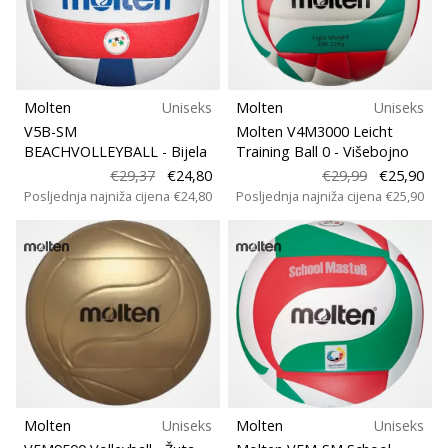
Teamsales
Pronađite
savršen
poklon
Tip lopte
za
odbojku!
Molten
Uniseks
Molten
Uniseks
Kroj
Pogledajte
V5B-SM
Molten V4M3000 Leicht
naš
BEACHVOLLEYBALL
- Bijela
Training Ball 0
- Višebojno
vodič
€29,37
€24,80
€29,99
€25,90
Karakteristike
i
Posljednja najniža cijena
€24,80
Posljednja najniža cijena
€25,90
odaberite
obuću,
Igralište
odjeću
i
Sport
opremu
najboljih
marki
Težina (g)
na
tržištu.
Molten
Uniseks
Molten
Uniseks