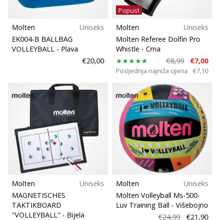
Popust
Molten
Uniseks
Molten
Uniseks
EK004-B BALLBAG
Molten Referee Dolfin Pro
VOLLEYBALL
- Plava
Whistle
- Crna
€20,00
€8,99
€7,00
Posljednja najniža cijena
€7,10
Molten
Uniseks
Molten
Uniseks
MAGNETISCHES
Molten Volleyball Ms-500-
TAKTIKBOARD
Luv Training Ball
- Višebojno
"VOLLEYBALL"
- Bijela
€24,99
€21,90