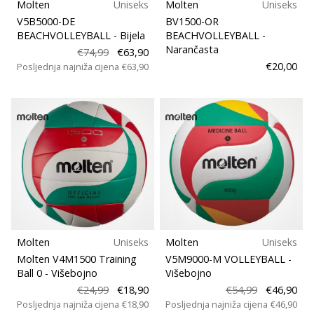
Molten
Uniseks
Molten
Uniseks
V5B5000-DE
BV1500-OR
BEACHVOLLEYBALL
- Bijela
BEACHVOLLEYBALL
-
Narančasta
€74,99
€63,90
€20,00
Posljednja najniža cijena
€63,90
Molten
Uniseks
Molten
Uniseks
Molten V4M1500 Training
V5M9000-M VOLLEYBALL
-
Ball 0
- Višebojno
Višebojno
€24,99
€18,90
€54,99
€46,90
Posljednja najniža cijena
€18,90
Posljednja najniža cijena
€46,90