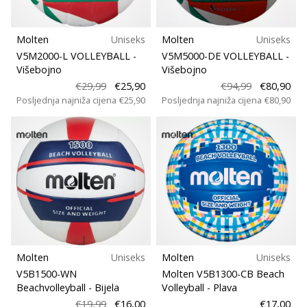
Molten
Uniseks
Molten
Uniseks
V5M2000-L VOLLEYBALL
-
V5M5000-DE VOLLEYBALL
-
Višebojno
Višebojno
€29,99
€25,90
€94,99
€80,90
Posljednja najniža cijena
€25,90
Posljednja najniža cijena
€80,90
Molten
Uniseks
Molten
Uniseks
V5B1500-WN
Molten V5B1300-CB Beach
Beachvolleyball
- Bijela
Volleyball
- Plava
€19,99
€16,00
€17,00