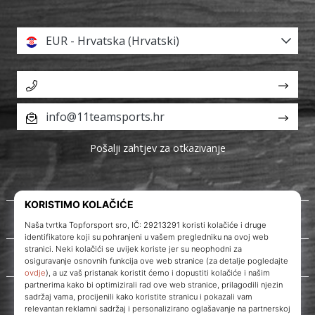
EUR - Hrvatska (Hrvatski)
info@11teamsports.hr
Pošalji zahtjev za otkazivanje
O nama
Korisnička podrška