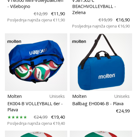
V1M300 Mini-Volleybällchen
V5B1502-L
- Višebojno
BEACHVOLLEYBALL
-
Zelena
€12,99
€11,90
€19,99
€16,90
Posljednja najniža cijena
€11,90
Posljednja najniža cijena
€16,90
Molten
Uniseks
Molten
Uniseks
EK004-B VOLLEYBALL 6er
-
Ballbag EH0046-B
- Plava
Plava
€24,99
€24,99
€19,40
Posljednja najniža cijena
€19,40