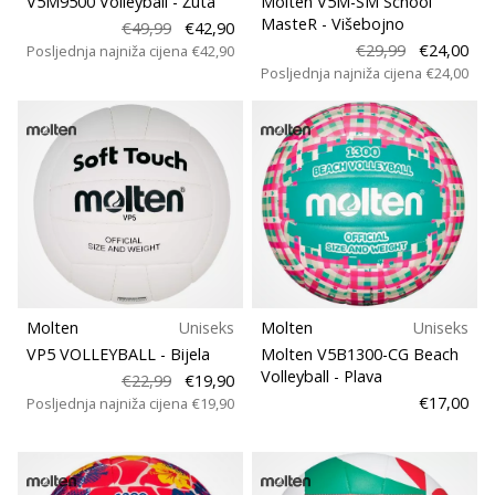
V5M9500 Volleyball
- Žuta
Molten V5M-SM School
11. 8. 2022
MasteR
- Višebojno
•
€49,99
€42,90
€29,99
€24,00
Posljednja najniža cijena
€42,90
1 min. čitanja
Posljednja najniža cijena
€24,00
Postani
ambasadorom
našeg
brenda
za
odbojku
Obožavaš
odbojku
poput
nas?
Molten
Uniseks
Molten
Uniseks
Pridruži
VP5 VOLLEYBALL
- Bijela
Molten V5B1300-CG Beach
nam
Volleyball
- Plava
€22,99
€19,90
se
€17,00
Posljednja najniža cijena
€19,90
kao
brend
ambasador.