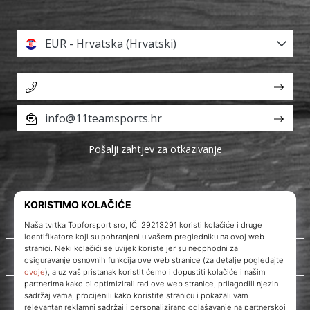
EUR - Hrvatska (Hrvatski)
info@11teamsports.hr
Pošalji zahtjev za otkazivanje
O nama
Korisnička podrška