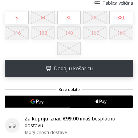
11. 8. 2022
Tablica veličina
•
1 min. čitanja
S
M
XL
XXL
3XL
Postani
ambasadorom
116
128
140
152
164
našeg
brenda
L
za
odbojku
Dodaj u košaricu
Obožavaš
odbojku
poput
nas?
Pridruži
nam
se
Za kupnju iznad
€99,00
imaš besplatnu
kao
dostavu
brend
ambasador.
Mogućnosti dostave