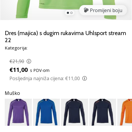
Pronađite
savršen
Promijeni boju
poklon
za
odbojku!
Dres (majica) s dugim rukavima Uhlsport stream
Pogledajte
22
naš
Kategorija:
vodič
i
€21,90
odaberite
obuću,
€11,00
s PDV-om
odjeću
Posljednja najniža cijena:
€11,00
i
opremu
Muško
najboljih
marki
na
tržištu.