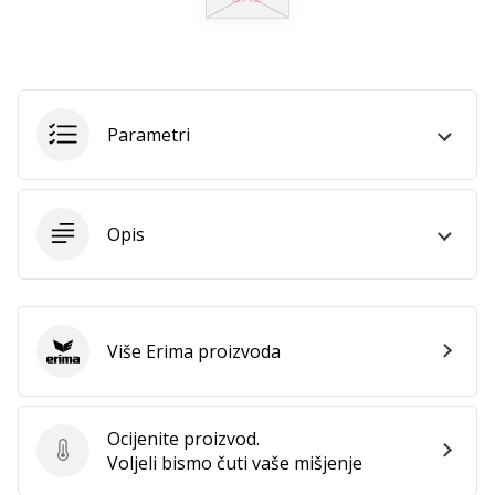
11. 8. 2022
•
1 min. čitanja
Postani
ambasadorom
Parametri
našeg
brenda
za
odbojku
Opis
Obožavaš
odbojku
poput
nas?
Više Erima proizvoda
Pridruži
Erima
nam
se
kao
Ocijenite proizvod.
brend
Ocijenite proizvod.
Voljeli bismo čuti vaše mišjenje
ambasador.