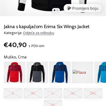
Pronađite
savršen
Promijeni boju
poklon
za
odbojku!
Jakna s kapuljačom Erima Six Wings Jacket
Pogledajte
Kategorija:
Odjeća za odbojku
naš
vodič
€40,90
i
s PDV-om
odaberite
obuću,
Muško,
Crna
odjeću
i
opremu
najboljih
marki
na
tržištu.
S
M
L
XL
XXL
3XL