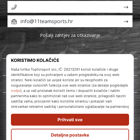
info@11teamsports.hr
Pošalji zahtjev za otkazivanje
O nama
Korisnička podrška
WePlayVolleyball.hr