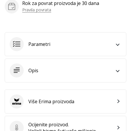
Rok za povrat proizvoda je 30 dana
Pravila povrata
Prikaži
sve
članke
Parametri
Opis
Više Erima proizvoda
Erima
Ocijenite proizvod.
Ocijenite proizvod.
Voljeli bismo čuti vaše mišjenje