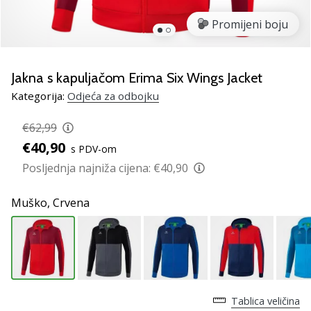
Pronađite
savršen
Promijeni boju
poklon
za
odbojku!
Jakna s kapuljačom Erima Six Wings Jacket
Pogledajte
Kategorija:
Odjeća za odbojku
naš
vodič
€62,99
i
€40,90
odaberite
s PDV-om
obuću,
Posljednja najniža cijena:
€40,90
odjeću
i
Muško,
Crvena
opremu
najboljih
marki
na
tržištu.
Tablica veličina