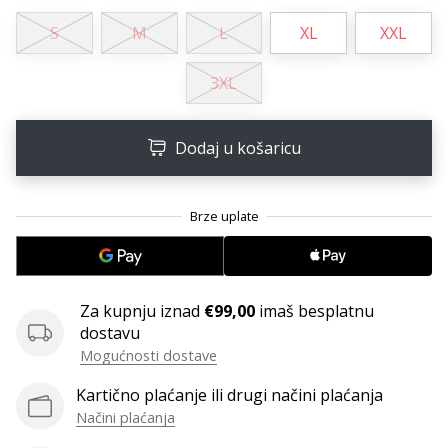
11. 8. 2022
•
S
M
L
XL
XXL
1 min. čitanja
Postani
3XL
ambasadorom
našeg
Dodaj u košaricu
brenda
za
odbojku
Obožavaš
odbojku
poput
nas?
Za kupnju iznad
€99,00
imaš besplatnu
Pridruži
dostavu
nam
Mogućnosti dostave
se
kao
Kartično plaćanje ili drugi načini plaćanja
brend
Načini plaćanja
ambasador.