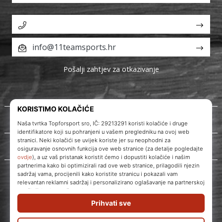
info@11teamsports.hr
Pošalji zahtjev za otkazivanje
O nama
Korisnička podrška
WePlayVolleyball.hr