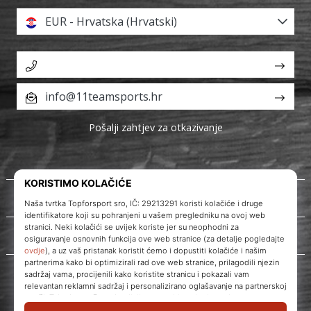
EUR - Hrvatska (Hrvatski)
info@11teamsports.hr
Pošalji zahtjev za otkazivanje
O nama
Korisnička podrška