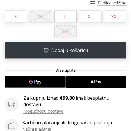
11. 8. 2022
Tablica veličina
•
1 min. čitanja
S
M
L
XL
XXL
Postani
ambasadorom
3XL
našeg
brenda
Dodaj u košaricu
za
odbojku
Obožavaš
odbojku
poput
nas?
Pridruži
Za kupnju iznad
€99,00
imaš besplatnu
nam
dostavu
se
Mogućnosti dostave
kao
brend
Kartično plaćanje ili drugi načini plaćanja
ambasador.
Načini plaćanja