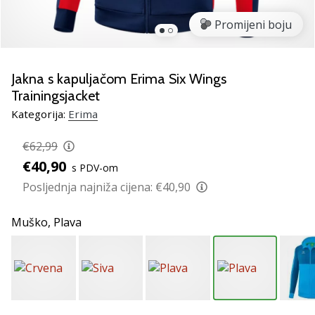
Pronađite
savršen
Promijeni boju
poklon
za
odbojku!
Jakna s kapuljačom Erima Six Wings
Pogledajte
Trainingsjacket
naš
Kategorija:
Erima
vodič
i
€62,99
odaberite
obuću,
€40,90
s PDV-om
odjeću
Posljednja najniža cijena:
€40,90
i
opremu
Muško,
Plava
najboljih
marki
na
tržištu.