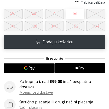
11. 8. 2022
Tablica veličina
•
1 min. čitanja
XXL
3XL
S
M
L
Postani
ambasadorom
XL
128
140
152
164
našeg
brenda
Dodaj u košaricu
za
odbojku
Obožavaš
odbojku
poput
nas?
Pridruži
Za kupnju iznad
€99,00
imaš besplatnu
nam
dostavu
se
Mogućnosti dostave
kao
brend
Kartično plaćanje ili drugi načini plaćanja
ambasador.
Načini plaćanja