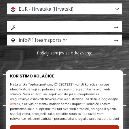
EUR - Hrvatska (Hrvatski)
info@11teamsports.hr
Pošalji zahtjev za otkazivanje
O nama
Korisnička podrška