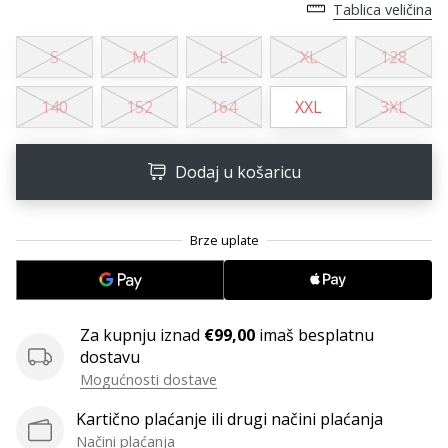
11. 8. 2022
Tablica veličina
•
1 min. čitanja
S
M
L
XL
128
Postani
ambasadorom
140
152
164
XXL
3XL
našeg
brenda
Dodaj u košaricu
za
odbojku
Obožavaš
odbojku
poput
nas?
Pridruži
Za kupnju iznad
€99,00
imaš besplatnu
nam
dostavu
se
Mogućnosti dostave
kao
brend
Kartično plaćanje ili drugi načini plaćanja
ambasador.
Načini plaćanja