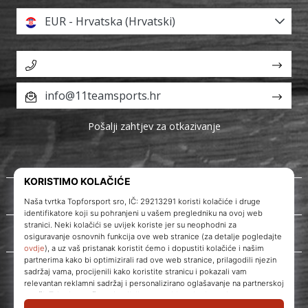
EUR - Hrvatska (Hrvatski)
info@11teamsports.hr
Pošalji zahtjev za otkazivanje
O nama
Korisnička podrška