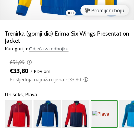
Pronađite
savršen
Promijeni boju
poklon
za
odbojku!
Trenirka (gornji dio) Erima Six Wings Presentation
Pogledajte
Jacket
naš
Kategorija:
Odjeća za odbojku
vodič
i
€51,99
odaberite
obuću,
€33,80
s PDV-om
odjeću
Posljednja najniža cijena:
€33,80
i
opremu
Uniseks,
Plava
najboljih
marki
na
tržištu.