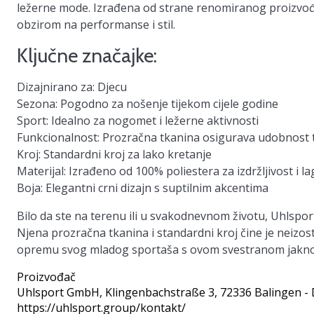
ležerne mode. Izrađena od strane renomiranog proizvođa
obzirom na performanse i stil.
Ključne značajke:
Dizajnirano za:
Djecu
Sezona:
Pogodno za nošenje tijekom cijele godine
Sport:
Idealno za nogomet i ležerne aktivnosti
Funkcionalnost:
Prozračna tkanina osigurava udobnost ti
Kroj:
Standardni kroj za lako kretanje
Materijal:
Izrađeno od 100% poliestera za izdržljivost i l
Boja:
Elegantni crni dizajn s suptilnim akcentima
Bilo da ste na terenu ili u svakodnevnom životu, Uhlspo
Njena prozračna tkanina i standardni kroj čine je neizo
opremu svog mladog sportaša s ovom svestranom jakno
Proizvođač
Uhlsport GmbH
, Klingenbachstraße 3, 72336 Balingen -
https://uhlsport.group/kontakt/