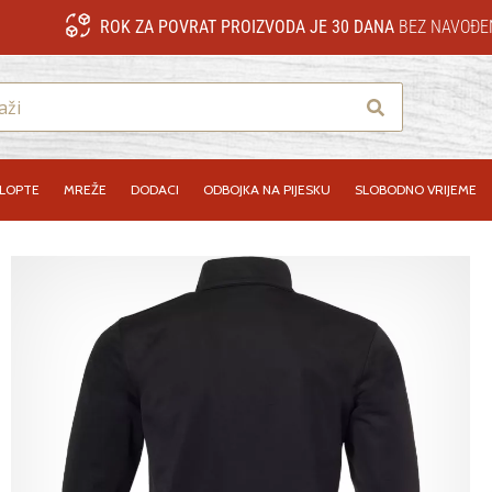
ROK ZA POVRAT PROIZVODA JE 30 DANA
BEZ NAVOĐE
Traži
LOPTE
MREŽE
DODACI
ODBOJKA NA PIJESKU
SLOBODNO VRIJEME