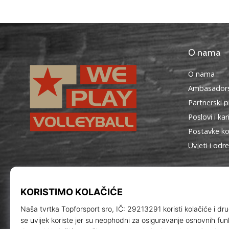
O nama
O nama
Ambasadors
Partnerski 
Poslovi i kar
Postavke ko
Uvjeti i odr
WePlayVolleyball.hr