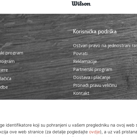
Korisnička podrška
Ostvari pravo na jednostrani r
ki program
Povrati
program
Reklamacije
Partnerski program
ijere
Dostava i plaćanje
lačića
Pronađi pravu veličinu
edbe
Kontakt
Najčešća pitanja
Pravila o zaštiti osobnih podat
Ambasadorski program