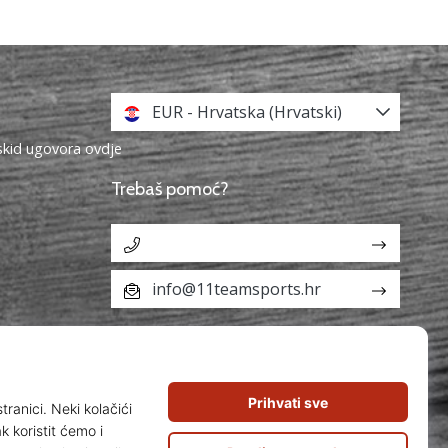
EUR - Hrvatska (Hrvatski)
askid ugovora ovdje
Trebaš pomoć?
info@11teamsports.hr
aka