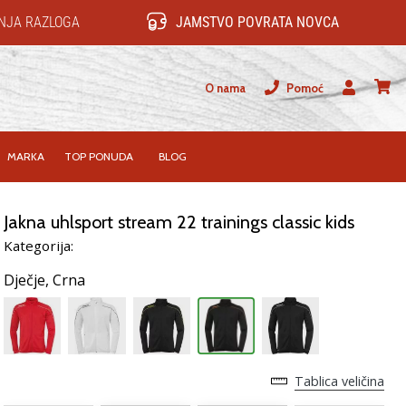
NJA RAZLOGA
JAMSTVO POVRATA NOVCA
O nama
Pomoć
Korisnik
košari
MARKA
TOP PONUDA
BLOG
Jakna uhlsport stream 22 trainings classic kids
Kategorija:
Dječje,
Crna
Tablica veličina