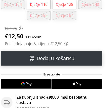
104
116
128
140
Dječje
Dječje
Dječje
Dječje
152
164
Dječje
Dječje
€24,95
€12,50
s PDV-om
Posljednja najniža cijena:
€12,50
Dodaj u košaricu
Za kupnju iznad
€99,00
imaš besplatnu
dostavu
Mogućnosti dostave