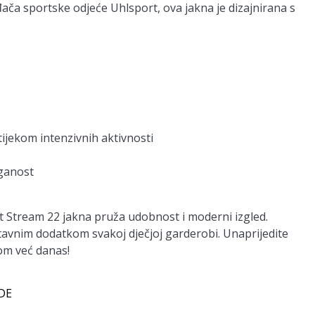
ča sportske odjeće Uhlsport, ova jakna je dizajnirana s
jekom intenzivnih aktivnosti
aganost
rt Stream 22 jakna pruža udobnost i moderni izgled.
stavnim dodatkom svakoj dječjoj garderobi. Unaprijedite
m već danas!
 DE