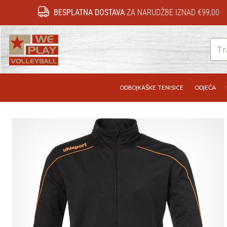
BESPLATNA DOSTAVA
ZA NARUDŽBE IZNAD €99,00
WePlayVolleyball.hr
ODBOJKAŠKE TENISICE
ODJEĆA