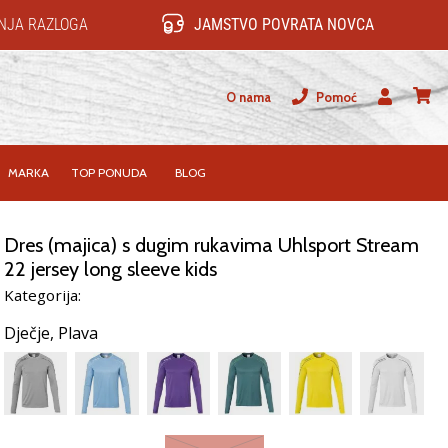
NJA RAZLOGA
JAMSTVO POVRATA NOVCA
O nama
Pomoć
Korisnik
košari
MARKA
TOP PONUDA
BLOG
Dres (majica) s dugim rukavima Uhlsport Stream
22 jersey long sleeve kids
Kategorija:
Dječje,
Plava