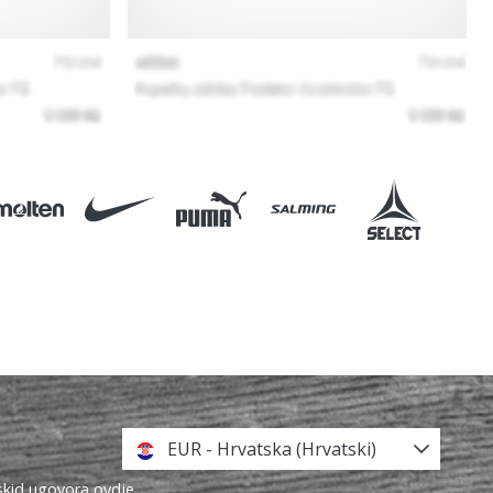
EUR - Hrvatska (Hrvatski)
askid ugovora ovdje