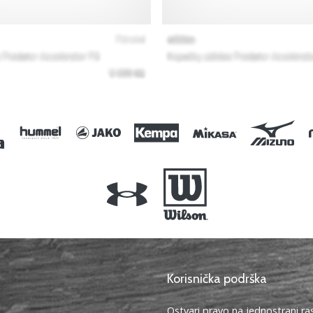
Korisnička podrška
Ostvari pravo na jednostrani r