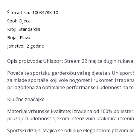
Šifra artikla:
1003478K-10
Spol:
Djeca
Kroj:
Standardni
Boja:
Plava
Jamstvo:
2 godine
Opis proizvoda: Uhlsport Stream 22 majica dugih rukava 
Povećajte sportsku garderobu vašeg djeteta s Uhlsport
za mlade sportaše koji vole nogomet i rukomet. Izrađen
prilagođena za optimalne performanse i udobnost na te
Ključne značajke:
Materijal vrhunske kvalitete:
Izrađena od 100% poliestera,
pružajući udobnost tijekom intenzivnih utakmica i trenin
Sportski dizajn:
Majica se odlikuje elegantnom plavom bo