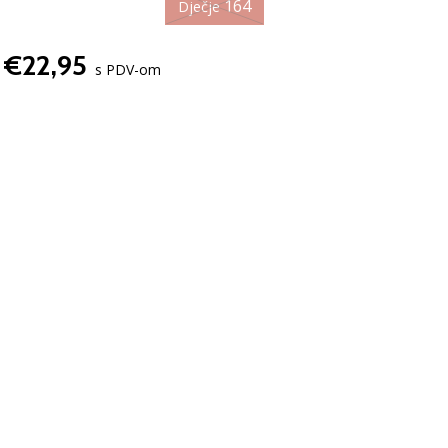
164
Dječje
€22,95
s PDV-om