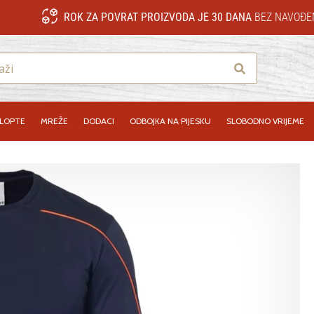
ROK ZA POVRAT PROIZVODA JE 30 DANA
BEZ NAVOĐE
Traži
LOPTE
MREŽE
DODACI
ODBOJKA NA PIJESKU
SLOBODNO VRIJEME