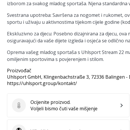
izborom za svakog mladog sportaša. Njena standardna v
Svestrana upotreba:
Savršena za nogomet i rukomet, ova 
sportu i uživaju u aktivnostima tijekom cijele godine (kod
Ekskluzivno za djecu:
Posebno dizajnirana za djecu, ova 
osiguravajući da vaše dijete izgleda i osjeća se odlično n
Oprema vašeg mladog sportaša s Uhlsport Stream 22 maji
omiljenim sportovima s povjerenjem i stilom.
Proizvođač
Uhlsport GmbH
, Klingenbachstraße 3, 72336 Balingen -
https://uhlsport.group/kontakt/
Ocijenite proizvod.
Ocijenite proizvod.
Voljeli bismo čuti vaše mišjenje