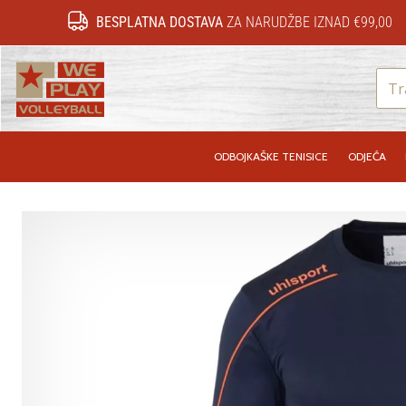
BESPLATNA DOSTAVA
ZA NARUDŽBE IZNAD €99,00
WePlayVolleyball.hr
ODBOJKAŠKE TENISICE
ODJEĆA