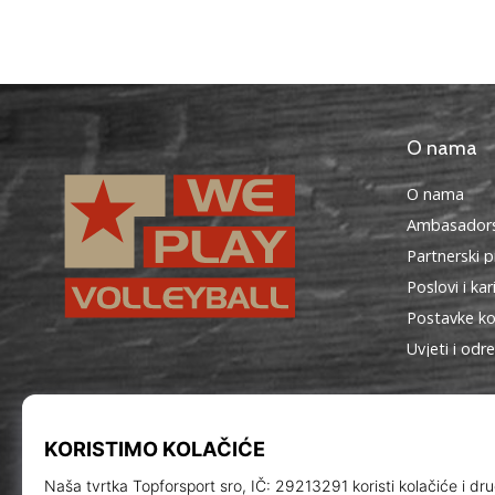
O nama
O nama
Ambasadors
Partnerski 
Poslovi i kar
Postavke ko
Uvjeti i odr
WePlayVolleyball.hr