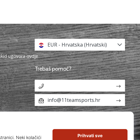
EUR - Hrvatska (Hrvatski)
askid ugovora ovdje
Trebaš pomoć?
info@11teamsports.hr
aka