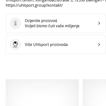
Uhlsport GmbH
, Klingenbachstraße 3, 72336 Balingen -
https://uhlsport.group/kontakt/
Ocijenite proizvod.
Ocijenite proizvod.
Voljeli bismo čuti vaše mišjenje
Više Uhlsport proizvoda
Uhlsport