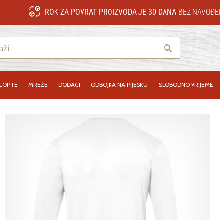
ROK ZA POVRAT PROIZVODA JE 30 DANA
BEZ NAVOĐE
Traži
LOPTE
MREŽE
DODACI
ODBOJKA NA PIJESKU
SLOBODNO VRIJEME