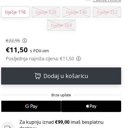
116
128
140
152
Dječje
Dječje
Dječje
Dječje
164
Dječje
€22,95
€11,50
s PDV-om
Posljednja najniža cijena:
€11,50
Dodaj u košaricu
Za kupnju iznad
€99,00
imaš besplatnu