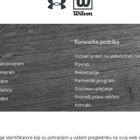
Korisnička podrška
Ostvari pravo na jednostrani r
ki program
Povrati
program
Reklamacije
Partnerski program
ijere
Dostava i plaćanje
lačića
Pronađi pravu veličinu
edbe
Kontakt
Najčešća pitanja
Pravila o zaštiti osobnih podat
Ambasadorski program