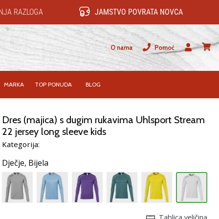
NJA RAZLOGA
JAMSTVO POVRATA NOVCA
O nama
Pomoć
Korisnik
košari
MARKA
TOP PONUDA
BLOG
Dres (majica) s dugim rukavima Uhlsport Stream
22 jersey long sleeve kids
Kategorija:
Dječje,
Bijela
Tablica veličina