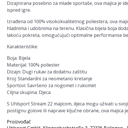
Dizajnirana posebno za mlade sportaše, ova majica je i
ispred igre.
Izrađena od 100% visokokvalitetnog poliestera, ova majica
hladnima i udobnima na terenu. Klasična bijela boja doda
lakoću pokreta, omogućujući optimalne performanse be
Karakteristike:
Boja:
Bijela
Materijal:
100% poliester
Dizajn:
Dugi rukav za dodatnu zaštitu
Kroj:
Standardni za neometano kretanje
Sportovi:
Savršeno za nogomet i rukomet
Ciljna skupina:
Djeca
S Uhlsport Stream 22 majicom, djeca mogu uživati u svoji
postignu golove ili naprave ključne obrane, ova majica je
Proizvođač