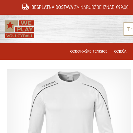
BESPLATNA DOSTAVA
ZA NARUDŽBE IZNAD €99,00
WePlayVolleyball.hr
ODBOJKAŠKE TENISICE
ODJEĆA