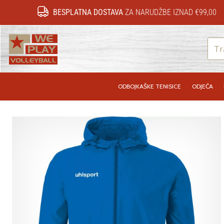
BESPLATNA DOSTAVA
ZA NARUDŽBE IZNAD €99,00
WePlayVolleyball.hr
ODBOJKAŠKE TENISICE
ODJEĆA