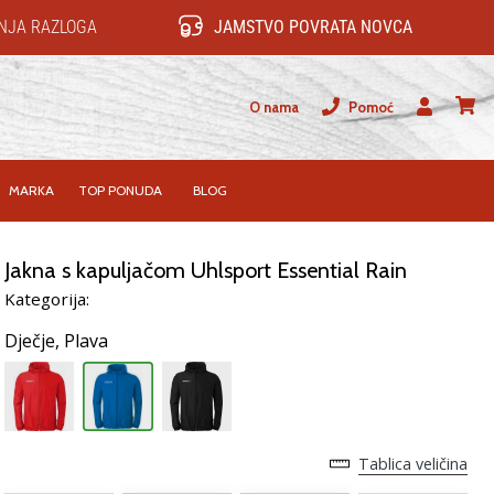
NJA RAZLOGA
JAMSTVO POVRATA NOVCA
O nama
Pomoć
Korisnik
košari
MARKA
TOP PONUDA
BLOG
Jakna s kapuljačom Uhlsport Essential Rain
Kategorija:
Dječje,
Plava
Tablica veličina