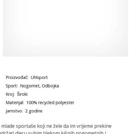
Proizvođač:
Uhlsport
Sport:
Nogomet, Odbojka
Kroj:
Široki
Materijal:
100% recycled polyester
Jamstvo:
2 godine
a mlade sportaše koji ne žele da im vrijeme prekine
držati djecu suhim tijekom kišnih nogometnih i