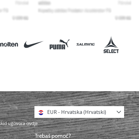
EUR - Hrvatska (Hrvatski)
askid ugovora ovdje
Trebaš pomoć?