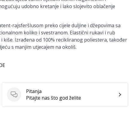
omogućuju udobno kretanje i lako slojevito oblačenje
atent-rajsferšlusom preko cijele duljine i džepovima sa
onalnom koliko i svestranom. Elastični rukavi i rub
 i kiše. Izrađena od 100% recikliranog poliestera, također
djeću s manjim utjecajem na okoliš.
 DE
Pitanja
Pitanja
Pitajte nas što god želite