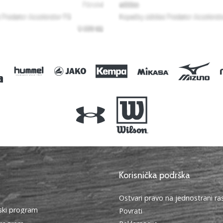
Korisnička podrška
Ostvari pravo na jednostrani r
ki program
Povrati