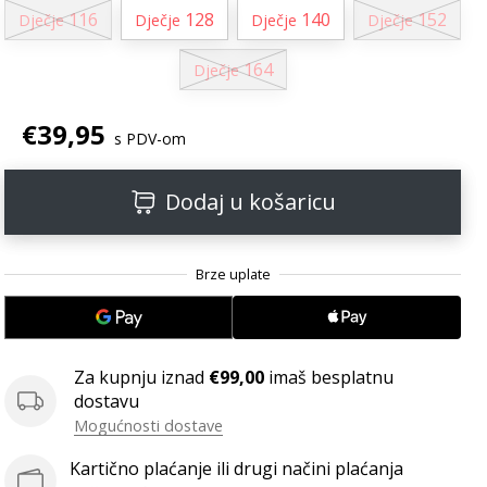
116
128
140
152
Dječje
Dječje
Dječje
Dječje
164
Dječje
€39,95
s PDV-om
Dodaj u košaricu
Za kupnju iznad
€99,00
imaš besplatnu
dostavu
Mogućnosti dostave
Kartično plaćanje ili drugi načini plaćanja