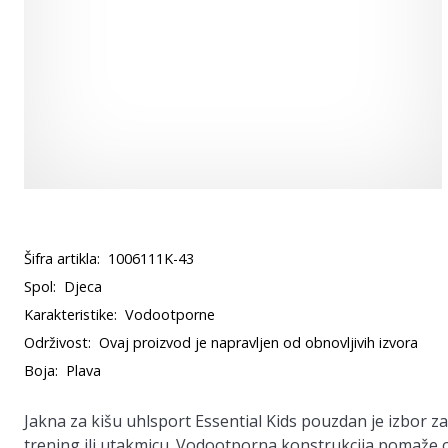
Šifra artikla:
1006111K-43
Spol:
Djeca
Karakteristike:
Vodootporne
Održivost:
Ovaj proizvod je napravljen od obnovljivih izvora
Boja:
Plava
Jakna za kišu uhlsport Essential Kids pouzdan je izbor z
trening ili utakmicu. Vodootporna konstrukcija pomaže o