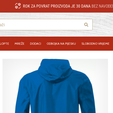
ROK ZA POVRAT PROIZVODA JE 30 DANA
BEZ NAVOĐE
Traži
LOPTE
MREŽE
DODACI
ODBOJKA NA PIJESKU
SLOBODNO VRIJEME