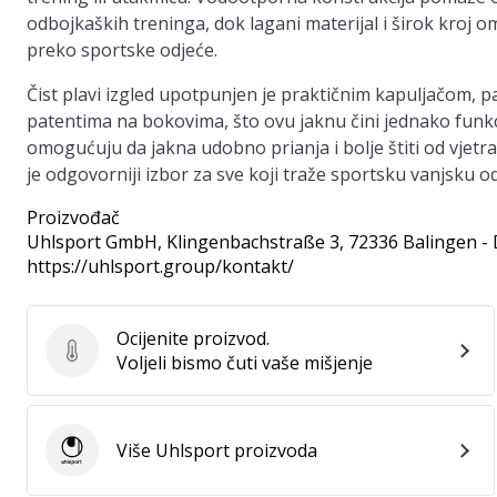
odbojkaških treninga, dok lagani materijal i širok kroj 
preko sportske odjeće.
Čist plavi izgled upotpunjen je praktičnim kapuljačom, p
patentima na bokovima, što ovu jaknu čini jednako funkci
omogućuju da jakna udobno prianja i bolje štiti od vjetra
je odgovorniji izbor za sve koji traže sportsku vanjsku o
Proizvođač
Uhlsport GmbH
, Klingenbachstraße 3, 72336 Balingen -
https://uhlsport.group/kontakt/
Ocijenite proizvod.
Ocijenite proizvod.
Voljeli bismo čuti vaše mišjenje
Više Uhlsport proizvoda
Uhlsport