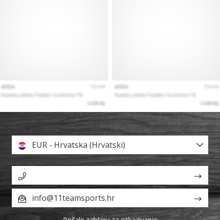
EUR - Hrvatska (Hrvatski)
info@11teamsports.hr
Pošalji zahtjev za otkazivanje