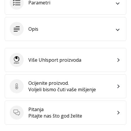
11. 8. 2022
Parametri
•
1 min. čitanja
Postani
Opis
ambasadorom
našeg
brenda
za
odbojku
Više Uhlsport proizvoda
Uhlsport
Obožavaš
odbojku
poput
Ocijenite proizvod.
nas?
Ocijenite proizvod.
Voljeli bismo čuti vaše mišjenje
Pridruži
nam
se
Pitanja
kao
Pitanja
Pitajte nas što god želite
brend
ambasador.