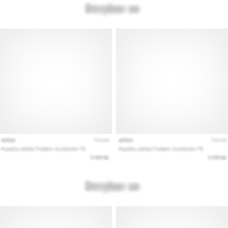
Prikaži
sve
članke