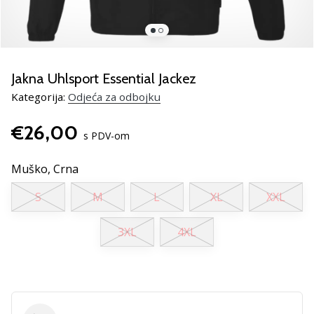
Pronađite
savršen
poklon
za
odbojku!
Jakna Uhlsport Essential Jackez
Pogledajte
Kategorija:
Odjeća za odbojku
naš
vodič
€26,00
i
s PDV-om
odaberite
obuću,
Muško,
Crna
odjeću
i
S
M
L
XL
XXL
opremu
najboljih
3XL
4XL
marki
na
tržištu.