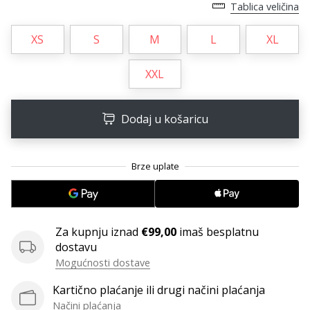
11. 8. 2022
Tablica veličina
•
1 min. čitanja
XS
S
M
L
XL
Postani
ambasadorom
XXL
našeg
brenda
Dodaj u košaricu
za
odbojku
Obožavaš
odbojku
poput
nas?
Pridruži
Za kupnju iznad
€99,00
imaš besplatnu
nam
dostavu
se
Mogućnosti dostave
kao
brend
Kartično plaćanje ili drugi načini plaćanja
ambasador.
Načini plaćanja