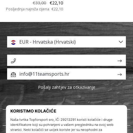
€33,00
€22,10
Posljednja najniža cijena
€22,10
EUR - Hrvatska (Hrvatski)
info@11teamsports.hr
Pošalji zahtjev za otkazivanje
O nama