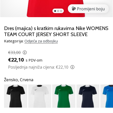
Pronađite
savršen
Promijeni boju
poklon
za
odbojku!
Dres (majica) s kratkim rukavima Nike WOMENS
Pogledajte
TEAM COURT JERSEY SHORT SLEEVE
naš
Kategorija:
Odjeća za odbojku
vodič
i
€33,00
odaberite
obuću,
€22,10
s PDV-om
odjeću
Posljednja najniža cijena:
€22,10
i
opremu
Žensko,
Crvena
najboljih
marki
na
tržištu.