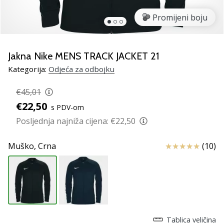
Pronađite
savršen
Promijeni boju
poklon
za
odbojku!
Jakna Nike MENS TRACK JACKET 21
Pogledajte
Kategorija:
Odjeća za odbojku
naš
vodič
€45,01
i
€22,50
odaberite
s PDV-om
obuću,
Posljednja najniža cijena:
€22,50
odjeću
i
Ocjena proizvo
Muško,
Crna
(10)
opremu
najboljih
marki
na
tržištu.
Tablica veličina