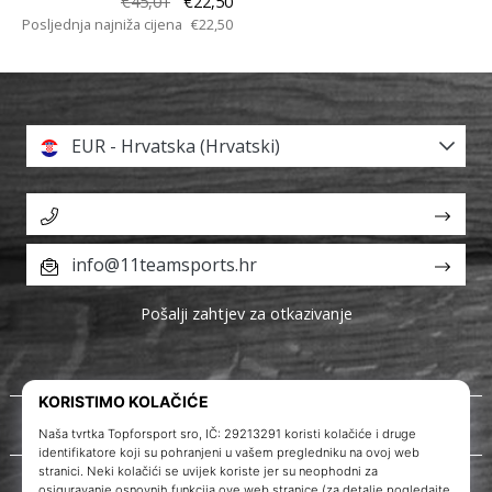
€45,01
€22,50
Posljednja najniža cijena
€22,50
EUR - Hrvatska (Hrvatski)
info@11teamsports.hr
Pošalji zahtjev za otkazivanje
O nama
Korisnička podrška