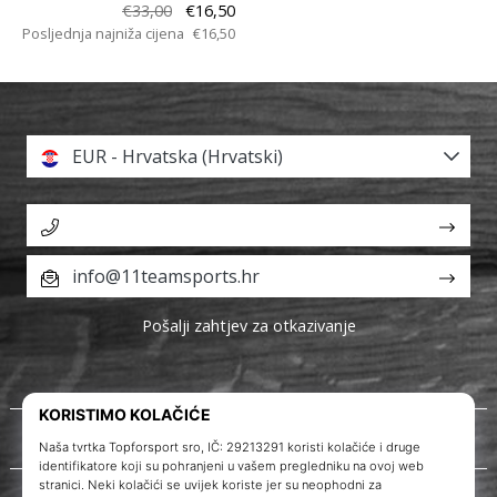
€33,00
€16,50
Posljednja najniža cijena
€16,50
EUR - Hrvatska (Hrvatski)
info@11teamsports.hr
Pošalji zahtjev za otkazivanje
O nama