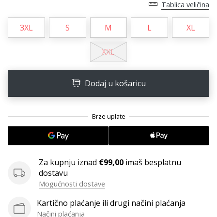
11. 8. 2022
Tablica veličina
•
1 min. čitanja
3XL
S
M
L
XL
Postani
ambasadorom
XXL
našeg
brenda
Dodaj u košaricu
za
odbojku
Obožavaš
odbojku
poput
nas?
Pridruži
Za kupnju iznad
€99,00
imaš besplatnu
nam
dostavu
se
Mogućnosti dostave
kao
brend
Kartično plaćanje ili drugi načini plaćanja
ambasador.
Načini plaćanja