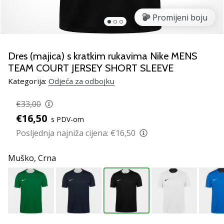
Pronađite
savršen
Promijeni boju
poklon
za
odbojku!
Dres (majica) s kratkim rukavima Nike MENS
Pogledajte
TEAM COURT JERSEY SHORT SLEEVE
naš
Kategorija:
Odjeća za odbojku
vodič
i
€33,00
odaberite
obuću,
€16,50
s PDV-om
odjeću
Posljednja najniža cijena:
€16,50
i
opremu
Muško,
Crna
najboljih
marki
na
tržištu.