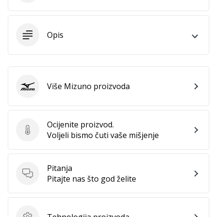
Prikaži
Opis
sve
članke
Više Mizuno proizvoda
Mizuno
Ocijenite proizvod.
Ocijenite proizvod.
Voljeli bismo čuti vaše mišjenje
Pitanja
Pitanja
Pitajte nas što god želite