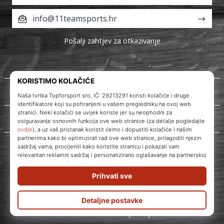
info@11teamsports.hr
Pošalji zahtjev za otkazivanje
O nama
Korisnička podrška
WePlayVolleyball.hr
© 2010 – 2026
WePlayVolleyball.hr