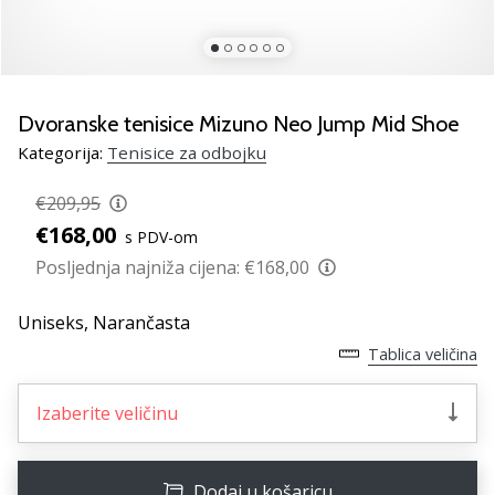
Pronađite
savršen
poklon
za
odbojku!
Dvoranske tenisice Mizuno Neo Jump Mid Shoe
Pogledajte
Kategorija:
Tenisice za odbojku
naš
vodič
€209,95
i
€168,00
odaberite
s PDV-om
obuću,
Posljednja najniža cijena:
€168,00
odjeću
i
Uniseks,
Narančasta
opremu
najboljih
Tablica veličina
marki
na
Izaberite veličinu
tržištu.
Dodaj u košaricu