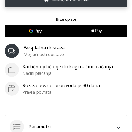
11. 8. 2022
•
1 min. čitanja
Postani
ambasadorom
našeg
brenda
Besplatna dostava
za
Mogućnosti dostave
odbojku
Kartično plaćanje ili drugi načini plaćanja
Obožavaš
Načini plaćanja
odbojku
poput
Rok za povrat proizvoda je 30 dana
nas?
Pravila povrata
Pridruži
nam
se
kao
brend
ambasador.
Parametri