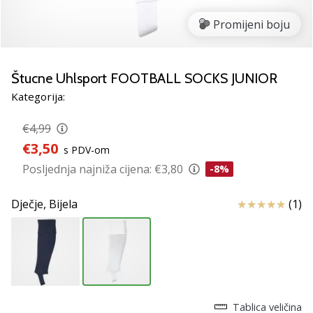
Pronađite
savršen
Promijeni boju
poklon
za
odbojku!
Štucne Uhlsport FOOTBALL SOCKS JUNIOR
Pogledajte
Kategorija:
naš
vodič
€4,99
i
€3,50
odaberite
s PDV-om
obuću,
Posljednja najniža cijena:
€3,80
-8%
odjeću
i
Ocjena proizv
Dječje,
Bijela
(1)
opremu
najboljih
marki
na
tržištu.
Tablica veličina