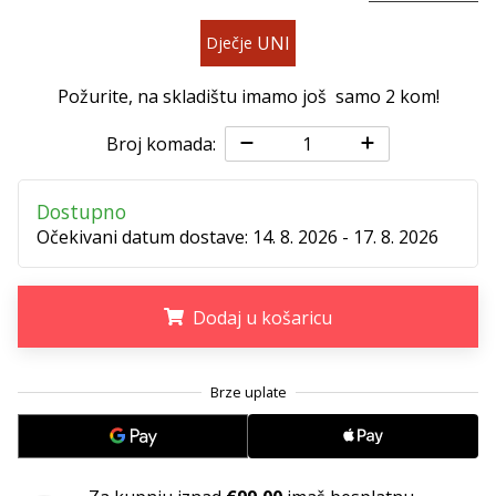
11. 8. 2022
•
UNI
Dječje
1 min. čitanja
Postani
Požurite, na skladištu imamo još samo
2 kom
!
ambasadorom
našeg
Broj komada:
brenda
za
Dostupno
odbojku
Očekivani datum dostave:
14. 8. 2026 - 17. 8. 2026
Obožavaš
odbojku
poput
Dodaj u košaricu
nas?
Pridruži
.
.
.
nam
se
kao
brend
ambasador.