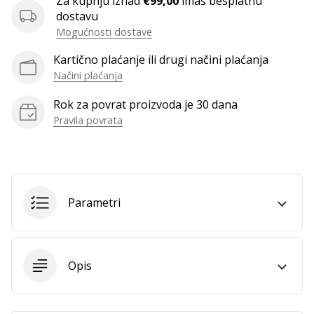
Za kupnju iznad
€99,00
imaš besplatnu
dostavu
Mogućnosti dostave
Prikaži
Kartično plaćanje ili drugi načini plaćanja
sve
Načini plaćanja
članke
Rok za povrat proizvoda je 30 dana
Pravila povrata
Parametri
Opis