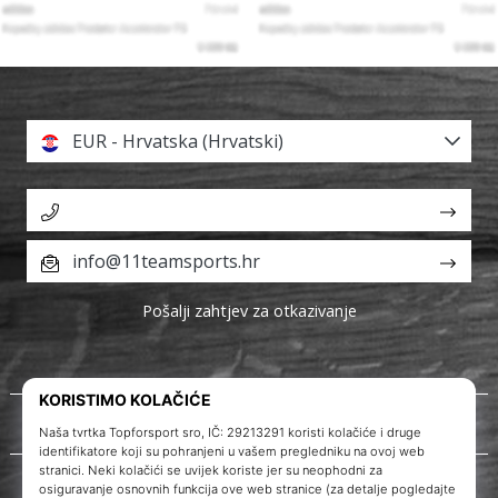
EUR - Hrvatska (Hrvatski)
info@11teamsports.hr
Pošalji zahtjev za otkazivanje
O nama
Korisnička podrška