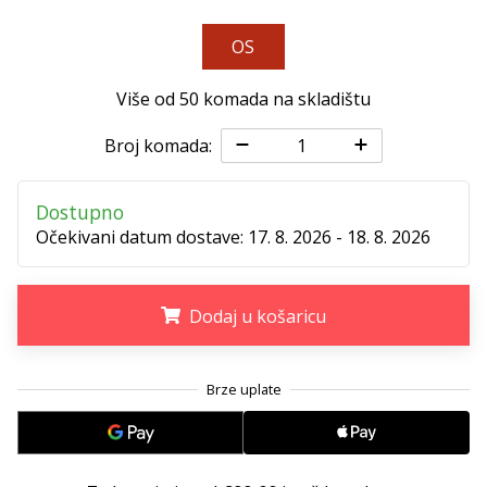
11. 8. 2022
•
OS
1 min. čitanja
Postani
Više od 50 komada na skladištu
ambasadorom
našeg
Broj komada:
brenda
za
Dostupno
odbojku
Očekivani datum dostave:
17. 8. 2026 - 18. 8. 2026
Obožavaš
odbojku
poput
Dodaj u košaricu
nas?
Pridruži
nam
.
.
.
se
kao
brend
ambasador.