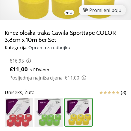
Pronađite
savršen
Promijeni boju
poklon
za
odbojku!
Kineziološka traka Cawila Sporttape COLOR
Pogledajte
3,8cm x 10m 6er Set
naš
Kategorija:
Oprema za odbojku
vodič
i
€16,95
odaberite
obuću,
€11,00
s PDV-om
odjeću
Posljednja najniža cijena:
€11,00
i
opremu
Ocjena proizv
Uniseks,
Žuta
(3)
najboljih
marki
na
tržištu.