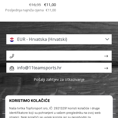
€16,95
€11,00
Posljednja najniža cijena
€11,00
EUR - Hrvatska (Hrvatski)
info@11teamsports.hr
Pošalji zahtjev za otkazivanje
O nama