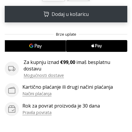
11. 8. 2022
•
Dodaj u košaricu
1 min. čitanja
Postani
ambasadorom
našeg
brenda
za
odbojku
Za kupnju iznad
€99,00
imaš besplatnu
Obožavaš
dostavu
odbojku
Mogućnosti dostave
poput
Kartično plaćanje ili drugi načini plaćanja
nas?
Načini plaćanja
Pridruži
nam
Rok za povrat proizvoda je 30 dana
se
Pravila povrata
kao
brend
ambasador.