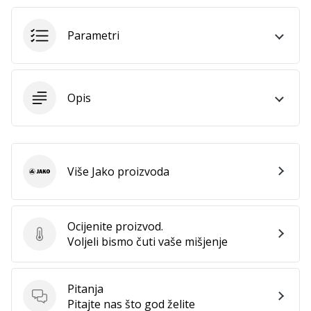
Parametri
Prikaži
sve
članke
Opis
Više Jako proizvoda
Jako
Ocijenite proizvod.
Ocijenite proizvod.
Voljeli bismo čuti vaše mišjenje
Pitanja
Pitanja
Pitajte nas što god želite