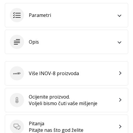
Parametri
Prikaži
sve
članke
Opis
Više INOV-8 proizvoda
INOV-8
Ocijenite proizvod.
Ocijenite proizvod.
Voljeli bismo čuti vaše mišjenje
Pitanja
Pitanja
Pitajte nas što god želite