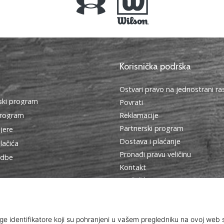
Korisnička podrška
Ostvari pravo na jednostrani r
ki program
Povrati
program
Reklamacije
Partnerski program
ijere
Dostava i plaćanje
lačića
Pronađi pravu veličinu
edbe
Kontakt
Najčešća pitanja
Pravila o zaštiti osobnih podat
Ambasadorski program