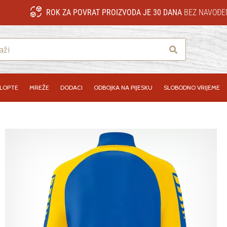
ROK ZA POVRAT PROIZVODA JE 30 DANA
BEZ NAVOĐE
Traži
LOPTE
MREŽE
DODACI
ODBOJKA NA PIJESKU
SLOBODNO VRIJEME