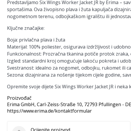
Predstavljamo Six Wings Worker Jacket JR by Erima – savr
sportašima. Ova živopisno plava i žuta kapuljača dizajnira
nogometnom terenu, odbojkaškom igralištu ili jednostav
Ključne značajke:
Boja: privlačna plava i žuta
Materijal: 100% poliester, osigurava izdržljivost i udobno
Funkcionalnost: Prozračna tkanina potiče protok zraka, d
Izgled: standardni kroj omogućuje lakoću pokreta i udo
Svestranost: idealno za nogomet, odbojku, rukomet ili c
Sezona: dizajnirana za nošenje tijekom cijele godine, sa
Opremite svoje dijete Six Wings Worker Jacket JR i neka
Proizvođač
Erima GmbH
, Carl-Zeiss-Straße 10, 72793 Pfullingen - D
https://www.erima.de/kontaktformular
Ocijenite proizvod.