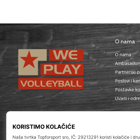
O nama
O nama
Ambasadors
Partnerski 
Poslovi i kar
Postavke ko
Uvjeti i odr
WePlayVolleyball.hr