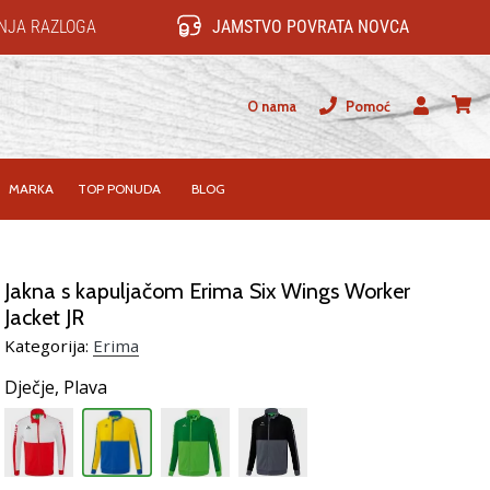
NJA RAZLOGA
JAMSTVO POVRATA NOVCA
O nama
Pomoć
Korisnik
košari
MARKA
TOP PONUDA
BLOG
Jakna s kapuljačom Erima Six Wings Worker
Jacket JR
Kategorija:
Erima
Dječje,
Plava