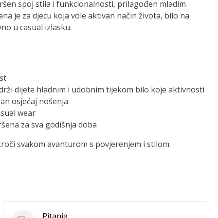
šen spoj stila i funkcionalnosti, prilagođen mladim
na je za djecu koja vole aktivan način života, bilo na
no u casual izlasku.
st
rži dijete hladnim i udobnim tijekom bilo koje aktivnosti
ban osjećaj nošenja
asual wear
vršena za sva godišnja doba
 kroči svakom avanturom s povjerenjem i stilom.
E
Pitanja