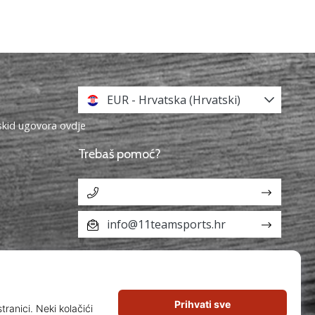
EUR - Hrvatska (Hrvatski)
askid ugovora ovdje
Trebaš pomoć?
info@11teamsports.hr
aka