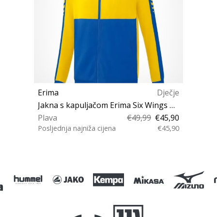
Erima
Dječje
Jakna s kapuljačom Erima Six Wings Worker Jacket JR
Plava
€49,99
€45,90
Posljednja najniža cijena
€45,90
116