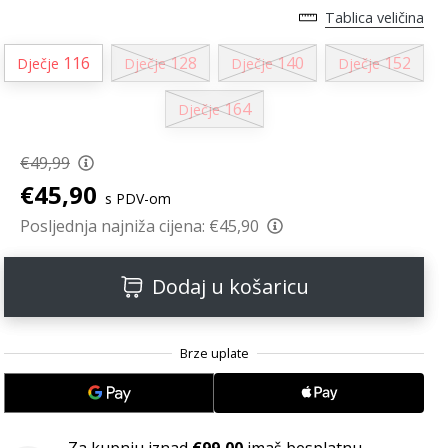
Tablica veličina
116
128
140
152
Dječje
Dječje
Dječje
Dječje
164
Dječje
€49,99
€45,90
s PDV-om
Posljednja najniža cijena:
€45,90
Dodaj u košaricu