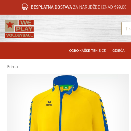
BESPLATNA DOSTAVA
ZA NARUDŽBE IZNAD €99,00
WePlayVolleyball.hr
ODBOJKAŠKE TENISICE
ODJEĆA
Erima