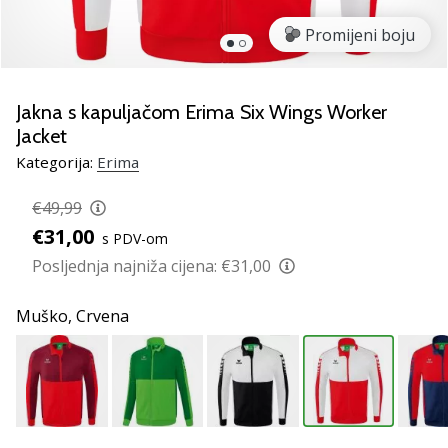
Pronađite
savršen
Promijeni boju
poklon
za
odbojku!
Jakna s kapuljačom Erima Six Wings Worker
Pogledajte
Jacket
naš
Kategorija:
Erima
vodič
i
€49,99
odaberite
obuću,
€31,00
s PDV-om
odjeću
Posljednja najniža cijena:
€31,00
i
opremu
Muško,
Crvena
najboljih
marki
na
tržištu.