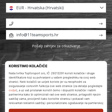
EUR - Hrvatska (Hrvatski)
info@11teamsports.hr
Pošalji zahtjev za otkazivanje
O nama
Korisnička podrška