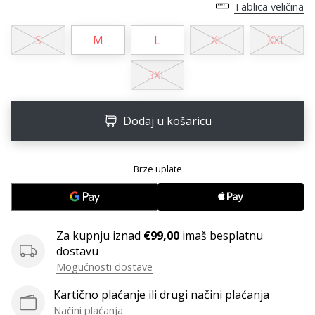
11. 8. 2022
Tablica veličina
•
1 min. čitanja
S
M
L
XL
XXL
Postani
ambasadorom
3XL
našeg
brenda
Dodaj u košaricu
za
odbojku
Obožavaš
odbojku
poput
nas?
Pridruži
Za kupnju iznad
€99,00
imaš besplatnu
nam
dostavu
se
Mogućnosti dostave
kao
brend
Kartično plaćanje ili drugi načini plaćanja
ambasador.
Načini plaćanja