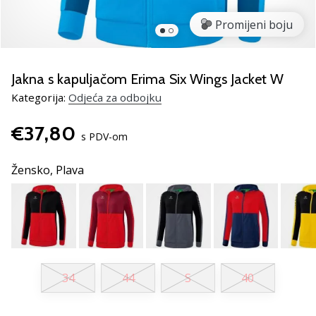
Pronađite
savršen
Promijeni boju
poklon
za
odbojku!
Jakna s kapuljačom Erima Six Wings Jacket W
Pogledajte
Kategorija:
Odjeća za odbojku
naš
vodič
€37,80
i
s PDV-om
odaberite
obuću,
Žensko,
Plava
odjeću
i
opremu
najboljih
marki
na
tržištu.
34
44
S
40