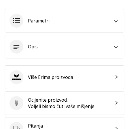
11. 8. 2022
•
1 min. čitanja
Parametri
Postani
ambasadorom
našeg
brenda
Opis
za
odbojku
Obožavaš
odbojku
Više Erima proizvoda
poput
Erima
nas?
Pridruži
nam
Ocijenite proizvod.
se
Ocijenite proizvod.
Voljeli bismo čuti vaše mišjenje
kao
brend
ambasador.
Pitanja