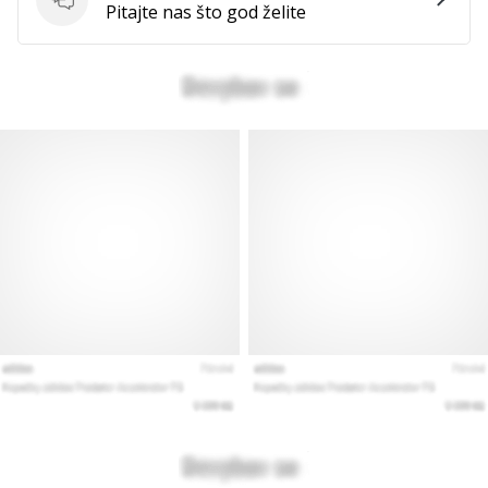
Pitanja
Pitajte nas što god želite
Prikaži
sve
članke