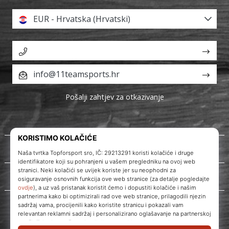
EUR - Hrvatska (Hrvatski)
info@11teamsports.hr
Pošalji zahtjev za otkazivanje
O nama
Korisnička podrška