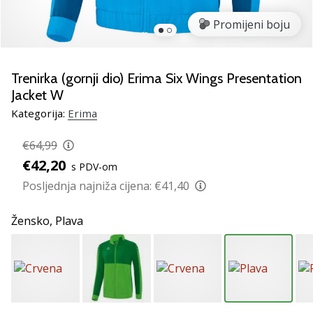
Pronađite
savršen
Promijeni boju
poklon
za
odbojku!
Trenirka (gornji dio) Erima Six Wings Presentation
Pogledajte
Jacket W
naš
Kategorija:
Erima
vodič
i
€64,99
odaberite
obuću,
€42,20
s PDV-om
odjeću
Posljednja najniža cijena:
€41,40
i
opremu
Žensko,
Plava
najboljih
marki
na
tržištu.