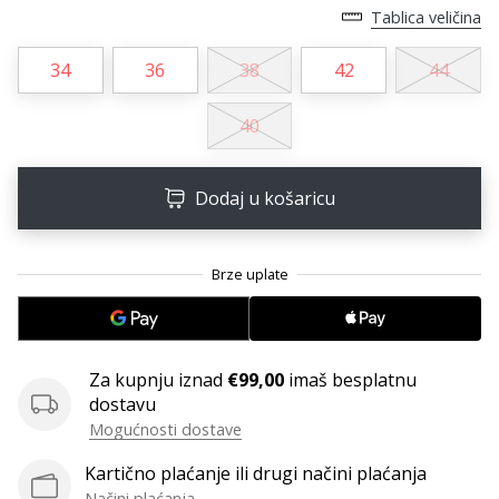
11. 8. 2022
Tablica veličina
•
1 min. čitanja
34
36
38
42
44
Postani
ambasadorom
40
našeg
brenda
za
Dodaj u košaricu
odbojku
Obožavaš
odbojku
poput
nas?
Pridruži
Za kupnju iznad
€99,00
imaš besplatnu
nam
dostavu
se
kao
Mogućnosti dostave
brend
Kartično plaćanje ili drugi načini plaćanja
ambasador.
Načini plaćanja