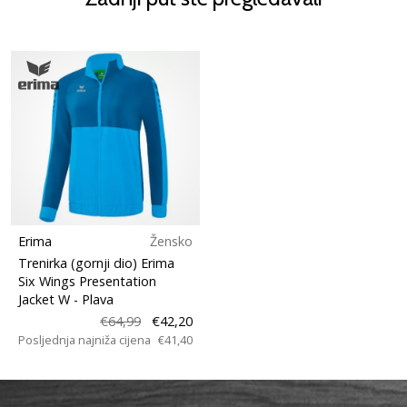
Erima
Žensko
Trenirka (gornji dio) Erima
Six Wings Presentation
Jacket W
- Plava
€64,99
€42,20
Posljednja najniža cijena
€41,40