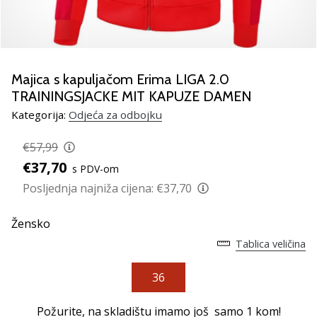
Pronađite
savršen
poklon
za
odbojku!
Majica s kapuljačom Erima LIGA 2.0
Pogledajte
TRAININGSJACKE MIT KAPUZE DAMEN
naš
Kategorija:
Odjeća za odbojku
vodič
i
€57,99
odaberite
obuću,
€37,70
s PDV-om
odjeću
Posljednja najniža cijena:
€37,70
i
opremu
Žensko
najboljih
marki
Tablica veličina
na
tržištu.
36
Požurite, na skladištu imamo još samo
1 kom
!