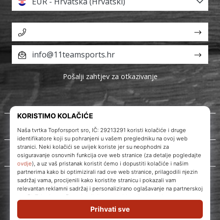
EUR - Hrvatska (Hrvatski)
info@11teamsports.hr
Pošalji zahtjev za otkazivanje
O nama
Korisnička podrška