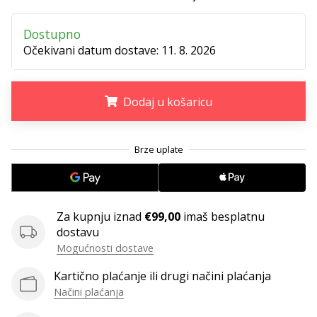
11. 8. 2022
•
Dostupno
1 min. čitanja
Očekivani datum dostave:
11. 8. 2026
Postani
ambasadorom
našeg
Dodaj u košaricu
brenda
za
.
.
.
odbojku
Obožavaš
odbojku
poput
nas?
Za kupnju iznad
€99,00
imaš besplatnu
Pridruži
dostavu
nam
Mogućnosti dostave
se
kao
Kartično plaćanje ili drugi načini plaćanja
brend
Načini plaćanja
ambasador.