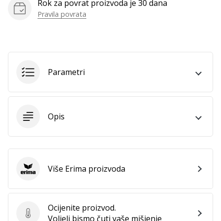
Rok za povrat proizvoda je 30 dana
Pravila povrata
Prikaži
sve
članke
Parametri
Opis
Više Erima proizvoda
Erima
Ocijenite proizvod.
Ocijenite proizvod.
Voljeli bismo čuti vaše mišjenje