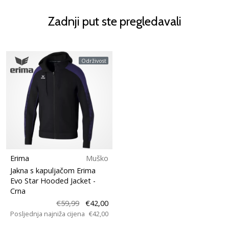
Zadnji put ste pregledavali
Održivost
Erima
Muško
Jakna s kapuljačom Erima
Evo Star Hooded Jacket
-
Crna
€59,99
€42,00
Posljednja najniža cijena
€42,00