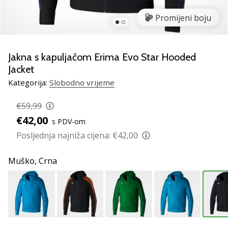
Pronađite
savršen
Promijeni boju
poklon
za
odbojku!
Jakna s kapuljačom Erima Evo Star Hooded
Pogledajte
Jacket
naš
Kategorija:
Slobodno vrijeme
vodič
i
€59,99
odaberite
obuću,
€42,00
s PDV-om
odjeću
Posljednja najniža cijena:
€42,00
i
opremu
Muško,
Crna
najboljih
marki
na
tržištu.