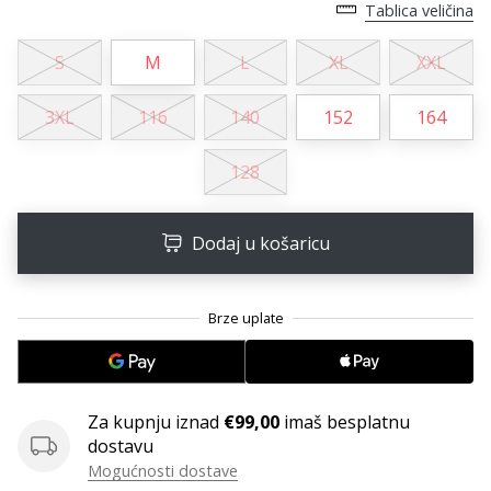
11. 8. 2022
Tablica veličina
•
1 min. čitanja
S
M
L
XL
XXL
Postani
ambasadorom
3XL
116
140
152
164
našeg
brenda
128
za
odbojku
Dodaj u košaricu
Obožavaš
odbojku
poput
nas?
Pridruži
nam
se
Za kupnju iznad
€99,00
imaš besplatnu
kao
dostavu
brend
ambasador.
Mogućnosti dostave