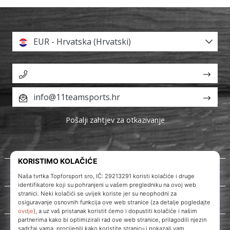
EUR - Hrvatska (Hrvatski)
info@11teamsports.hr
Pošalji zahtjev za otkazivanje
O nama
Korisnička podrška