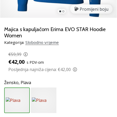
Pronađite
savršen
Promijeni boju
poklon
za
odbojku!
Majica s kapuljačom Erima EVO STAR Hoodie
Pogledajte
Women
naš
Kategorija:
Slobodno vrijeme
vodič
i
€59,99
odaberite
obuću,
€42,00
s PDV-om
odjeću
Posljednja najniža cijena:
€42,00
i
opremu
Žensko,
Plava
najboljih
marki
na
tržištu.