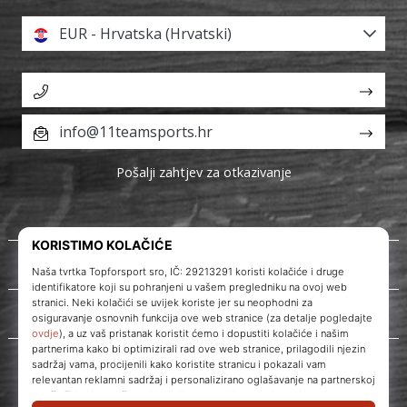
EUR - Hrvatska (Hrvatski)
info@11teamsports.hr
Pošalji zahtjev za otkazivanje
O nama
Korisnička podrška