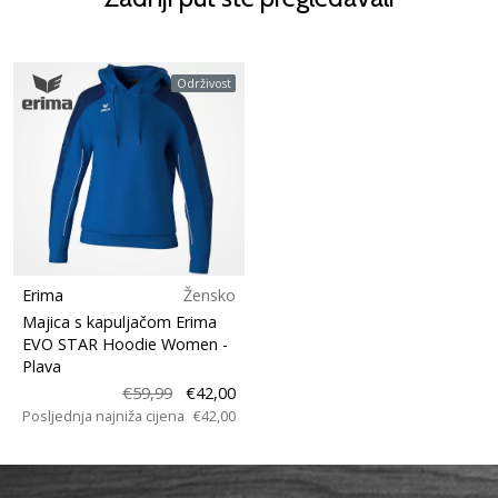
Održivost
Erima
Žensko
Majica s kapuljačom Erima
EVO STAR Hoodie Women
-
Plava
€59,99
€42,00
Posljednja najniža cijena
€42,00