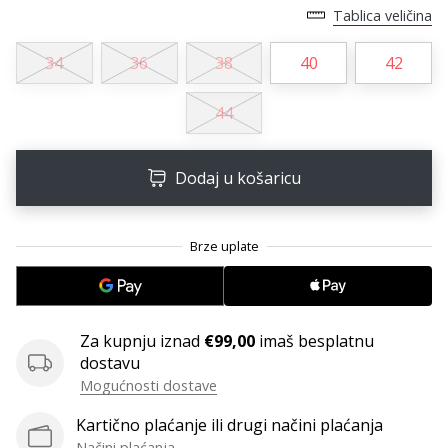
11. 8. 2022
Tablica veličina
•
1 min. čitanja
34
36
38
40
42
Postani
ambasadorom
44
našeg
brenda
za
Dodaj u košaricu
odbojku
Obožavaš
odbojku
poput
nas?
Pridruži
Za kupnju iznad
€99,00
imaš besplatnu
nam
dostavu
se
kao
Mogućnosti dostave
brend
Kartično plaćanje ili drugi načini plaćanja
ambasador.
Načini plaćanja