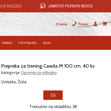
NJA RAZLOGA
JAMSTVO POVRATA NOVCA
O nama
Pomoć
Korisnik
košari
MARKA
TOP PONUDA
BLOG
Prepreka za trening Cawila M 100 cm, 40 ks
Kategorija:
Oprema za odbojku
Uniseks,
Žuta
OS
Trenutno na skladištu: 38