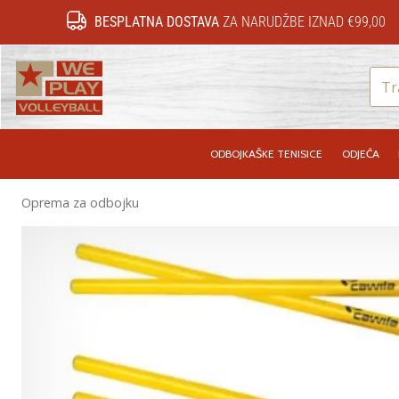
BESPLATNA DOSTAVA
ZA NARUDŽBE IZNAD €99,00
WePlayVolleyball.hr
ODBOJKAŠKE TENISICE
ODJEĆA
Oprema za odbojku