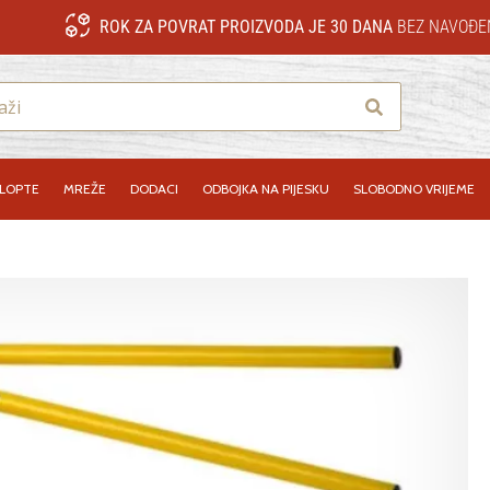
ROK ZA POVRAT PROIZVODA JE 30 DANA
BEZ NAVOĐE
Traži
LOPTE
MREŽE
DODACI
ODBOJKA NA PIJESKU
SLOBODNO VRIJEME