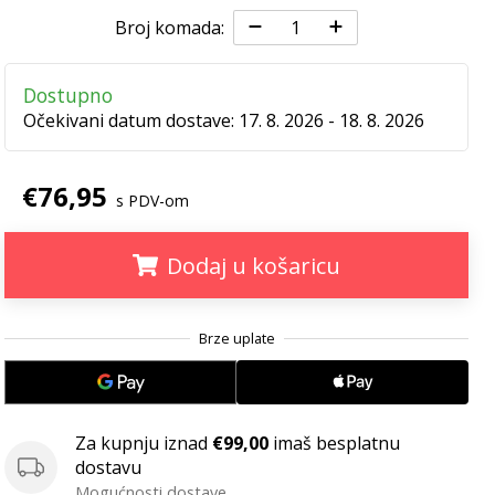
Broj komada:
Dostupno
Očekivani datum dostave:
17. 8. 2026 - 18. 8. 2026
€76,95
s PDV-om
Dodaj u košaricu
.
.
.
Za kupnju iznad
€99,00
imaš besplatnu
dostavu
Mogućnosti dostave