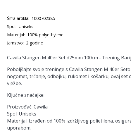
Šifra artikla:
1000702385
Spol:
Uniseks
Materijal:
100% polyethylene
Jamstvo:
2 godine
Cawila Stangen M 40er Set d25mm 100cm - Trening Bari
Poboljšajte svoje treninge s Cawila Stangen M 40er Setom
nogomet, trčanje, odbojku, rukomet i košarku, ovaj set o
vježbe.
Ključne značajke:
Proizvođač:
Cawila
Spol:
Uniseks
Materijal:
Izrađen od 100% izdržljivog polietilena, osigu
uporabom.