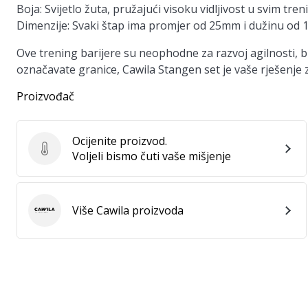
Boja:
Svijetlo žuta, pružajući visoku vidljivost u svim tre
Dimenzije:
Svaki štap ima promjer od 25mm i dužinu od 10
Ove trening barijere su neophodne za razvoj agilnosti, brz
označavate granice, Cawila Stangen set je vaše rješenje z
Proizvođač
Ocijenite proizvod.
Ocijenite proizvod.
Voljeli bismo čuti vaše mišjenje
Više Cawila proizvoda
Cawila