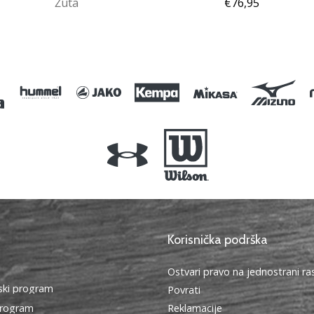
Žuta
€76,95
OS
Korisnička podrška
Ostvari pravo na jednostrani r
ki program
Povrati
program
Reklamacije