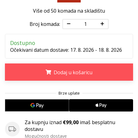
11. 8. 2022
•
Više od 50 komada na skladištu
1 min. čitanja
Broj komada:
Postani
ambasadorom
našeg
Dostupno
brenda
Očekivani datum dostave:
17. 8. 2026 - 18. 8. 2026
za
odbojku
Obožavaš
Dodaj u košaricu
odbojku
poput
.
.
.
nas?
Pridruži
nam
se
kao
Za kupnju iznad
€99,00
imaš besplatnu
brend
dostavu
ambasador.
Mogućnosti dostave