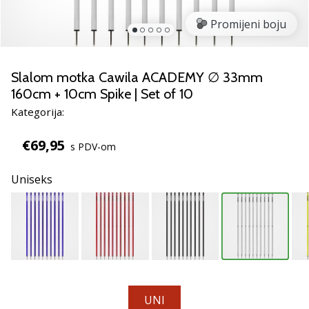
Pronađite
savršen
Promijeni boju
poklon
za
odbojku!
Slalom motka Cawila ACADEMY ∅ 33mm
Pogledajte
160cm + 10cm Spike | Set of 10
naš
Kategorija:
vodič
i
€69,95
odaberite
s PDV-om
obuću,
odjeću
Uniseks
i
opremu
najboljih
marki
na
tržištu.
UNI