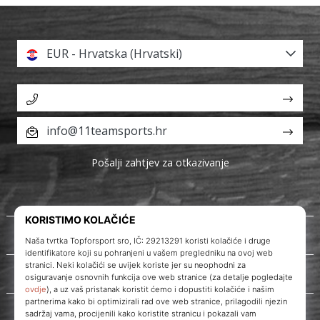
EUR - Hrvatska (Hrvatski)
info@11teamsports.hr
Pošalji zahtjev za otkazivanje
O nama
Korisnička podrška