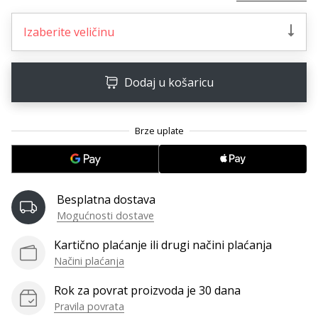
11. 8. 2022
•
Izaberite veličinu
1 min. čitanja
Postani
ambasadorom
Dodaj u košaricu
našeg
brenda
za
odbojku
Obožavaš
odbojku
poput
Besplatna dostava
nas?
Mogućnosti dostave
Pridruži
nam
Kartično plaćanje ili drugi načini plaćanja
se
Načini plaćanja
kao
brend
Rok za povrat proizvoda je 30 dana
ambasador.
Pravila povrata