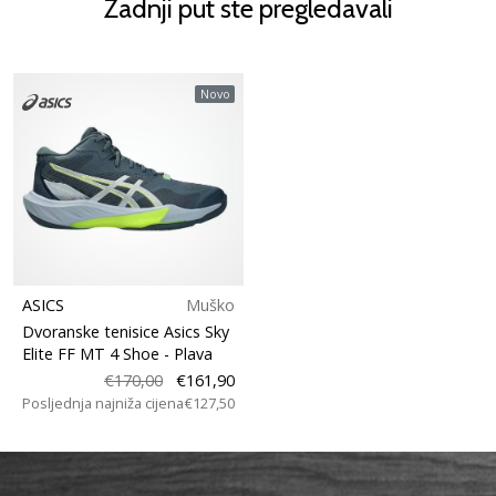
Zadnji put ste pregledavali
Novo
ASICS
Muško
Dvoranske tenisice Asics Sky
Elite FF MT 4 Shoe
- Plava
€170,00
€161,90
Posljednja najniža cijena
€127,50