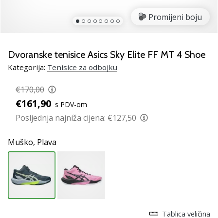
Pronađite
savršen
Promijeni boju
poklon
za
odbojku!
Dvoranske tenisice Asics Sky Elite FF MT 4 Shoe
Pogledajte
Kategorija:
Tenisice za odbojku
naš
vodič
€170,00
i
€161,90
odaberite
s PDV-om
obuću,
Posljednja najniža cijena:
€127,50
odjeću
i
Muško,
Plava
opremu
najboljih
marki
na
tržištu.
Tablica veličina