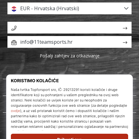
EUR - Hrvatska (Hrvatski)
info@11teamsports.hr
Pošalji zahtjev za otkazivanje
O nama
Korisnička podrška