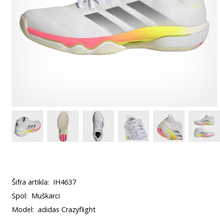
Šifra artikla:
IH4637
Spol:
Muškarci
Model:
adidas Crazyflight