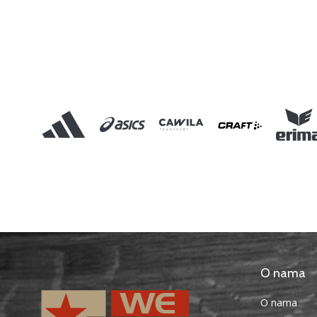
O nama
O nama