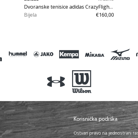
Dvoranske tenisice adidas CrazyFlight Mid 7
Bijela
€160,00
42 42⅔ 43⅓ 44 44⅔ 45⅓ 46 46⅔
48 48⅔ 49⅓ 50
Korisnička podrška
Ostvari pravo na jednostrani r