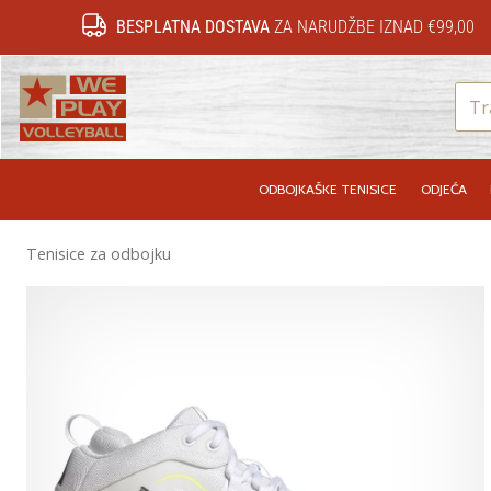
BESPLATNA DOSTAVA
ZA NARUDŽBE IZNAD €99,00
WePlayVolleyball.hr
ODBOJKAŠKE TENISICE
ODJEĆA
Tenisice za odbojku