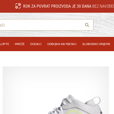
ROK ZA POVRAT PROIZVODA JE 30 DANA
BEZ NAVOĐE
Traži
LOPTE
MREŽE
DODACI
ODBOJKA NA PIJESKU
SLOBODNO VRIJEME