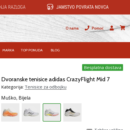
NJA RAZLOGA
JAMSTVO POVRATA NOVCA
O nama
Pomoć
Korisnik
košari
MARKA
TOP PONUDA
BLOG
Besplatna dostava
Dvoranske tenisice adidas CrazyFlight Mid 7
Kategorija:
Tenisice za odbojku
Muško,
Bijela