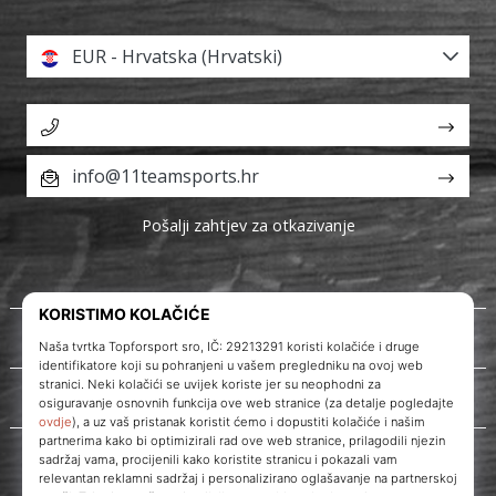
EUR - Hrvatska (Hrvatski)
info@11teamsports.hr
Pošalji zahtjev za otkazivanje
O nama
Korisnička podrška