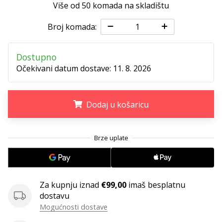
11. 8. 2022
Više od 50 komada na skladištu
•
1 min. čitanja
Broj komada:
Postani
ambasadorom
Dostupno
našeg
Očekivani datum dostave:
11. 8. 2026
brenda
za
odbojku
Dodaj u košaricu
Obožavaš
odbojku
.
.
.
poput
nas?
Pridruži
nam
se
Za kupnju iznad
€99,00
imaš besplatnu
kao
dostavu
brend
Mogućnosti dostave
ambasador.