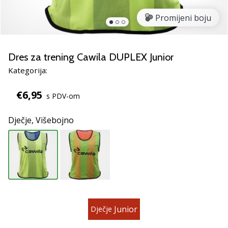
Pronađite
savršen
Promijeni boju
poklon
za
odbojku!
Dres za trening Cawila DUPLEX Junior
Pogledajte
Kategorija:
naš
vodič
€6,95
i
s PDV-om
odaberite
obuću,
Dječje,
Višebojno
odjeću
i
opremu
najboljih
marki
na
tržištu.
Junior
Dječje