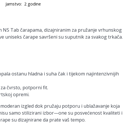
Jamstvo:
2 godine
n NS Tab čarapama, dizajniranim za pružanje vrhunskog
ve uniseks čarape savršeni su suputnik za svakog trkača.
ala ostanu hladna i suha čak i tijekom najintenzivnijih
a čvrsto, potporni fit.
rtskoj opremi.
e moderan izgled dok pružaju potporu i ublažavanje koja
u samo stilizirani izbor—one su posvećenost kvaliteti i
arape su dizajnirane da prate vaš tempo.