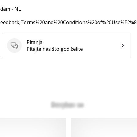
rdam - NL
0feedback,Terms%20and%20Conditions%20of%20Use%E2%
Pitanja
Pitanja
Pitajte nas što god želite