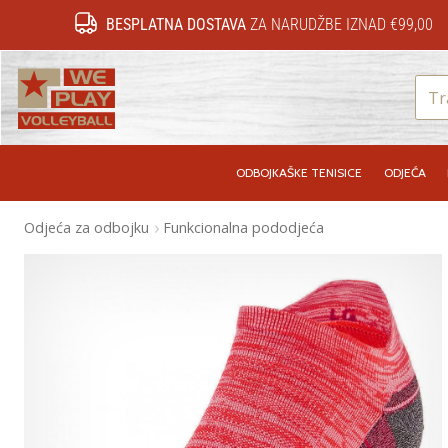
BESPLATNA DOSTAVA
ZA NARUDŽBE IZNAD €99,00
WePlayVolleyball.hr
ODBOJKAŠKE TENISICE
ODJEĆA
Odjeća za odbojku
Funkcionalna pododjeća