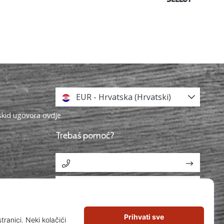
EUR - Hrvatska (Hrvatski)
askid ugovora ovdje
Trebaš pomoć?
info@11teamsports.hr
aka