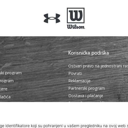
Korisnička podrška
Ostvari pravo na jednostrani r
ki program
Povrati
program
Reklamacije
Partnerski program
ijere
Dostava i plaćanje
lačića
Pronađi pravu veličinu
edbe
Kontakt
Najčešća pitanja
Pravila o zaštiti osobnih podat