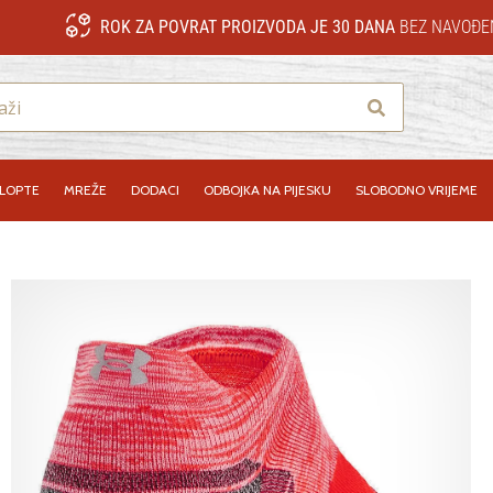
ROK ZA POVRAT PROIZVODA JE 30 DANA
BEZ NAVOĐE
Traži
LOPTE
MREŽE
DODACI
ODBOJKA NA PIJESKU
SLOBODNO VRIJEME