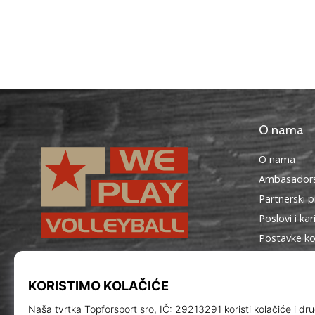
O nama
O nama
Ambasadors
Partnerski 
Poslovi i kar
Postavke ko
Uvjeti i odr
WePlayVolleyball.hr