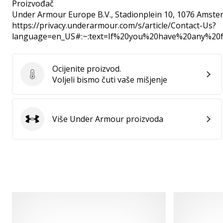
Proizvođač
Under Armour Europe B.V.
, Stadionplein 10, 1076 Amste
https://privacy.underarmour.com/s/article/Contact-Us?
language=en_US#:~:text=If%20you%20have%20any%2
Ocijenite proizvod.
Ocijenite proizvod.
Voljeli bismo čuti vaše mišjenje
Više Under Armour proizvoda
Under Armour