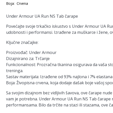
Boja:
Crvena
Under Armour UA Run NS Tab čarape
Povećajte svoje trkačko iskustvo s Under Armour UA Ru
udobnosti i performansi. Izrađene za muškarce i žene, o
Ključne značajke:
Proizvođač:
Under Armour
Dizajnirano za:
Trčanje
Funkcionalnost:
Prozračna tkanina osigurava da vaša stop
treninga.
Sastav materijala:
Izrađene od 93% najlona i 7% elastana z
Boja:
Živopisna crvena, koja dodaje dašak boje vašoj spo
Sa svojim dizajnom bez vidljivih šavova, ove čarape nud
vam je potrebna. Under Armour UA Run NS Tab čarape nis
performansama. Bilo da trčite na stazi ili stazama, ove č