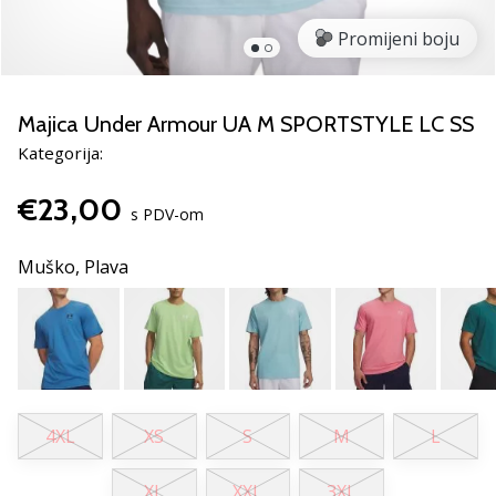
Pronađite
savršen
Promijeni boju
poklon
za
odbojku!
Majica Under Armour UA M SPORTSTYLE LC SS
Pogledajte
Kategorija:
naš
vodič
€23,00
i
s PDV-om
odaberite
obuću,
Muško,
Plava
odjeću
i
opremu
najboljih
marki
na
tržištu.
4XL
XS
S
M
L
XL
XXL
3XL