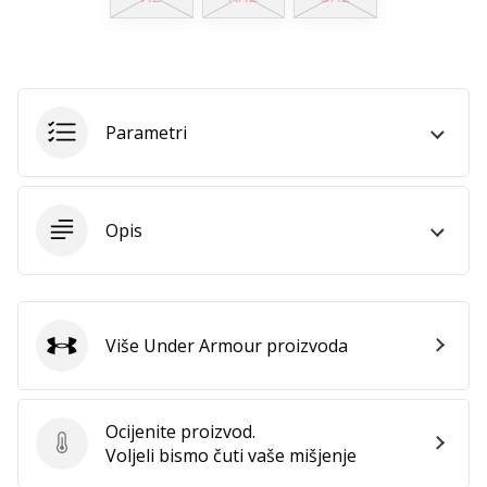
11. 8. 2022
•
1 min. čitanja
Postani
ambasadorom
Parametri
našeg
brenda
za
odbojku
Opis
Obožavaš
odbojku
poput
nas?
Više Under Armour proizvoda
Pridruži
Under Armour
nam
se
kao
Ocijenite proizvod.
brend
Ocijenite proizvod.
Voljeli bismo čuti vaše mišjenje
ambasador.