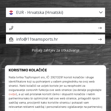
EUR - Hrvatska (Hrvatski)
info@11teamsports.hr
Pošalji zahtjev za otkazivanje
O nama
Korisnička podrška