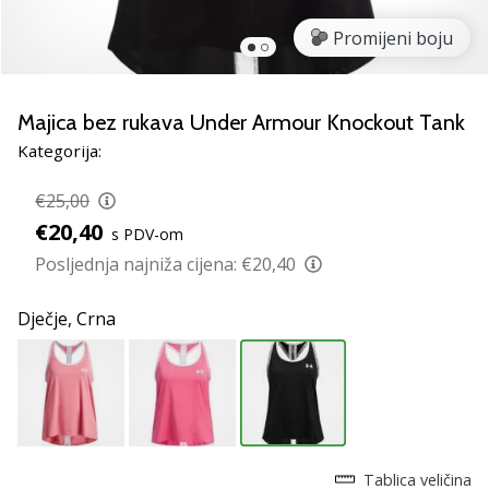
Pronađite
savršen
Promijeni boju
poklon
za
odbojku!
Majica bez rukava Under Armour Knockout Tank
Pogledajte
Kategorija:
naš
vodič
€25,00
i
€20,40
odaberite
s PDV-om
obuću,
Posljednja najniža cijena:
€20,40
odjeću
i
Dječje,
Crna
opremu
najboljih
marki
na
tržištu.
Tablica veličina