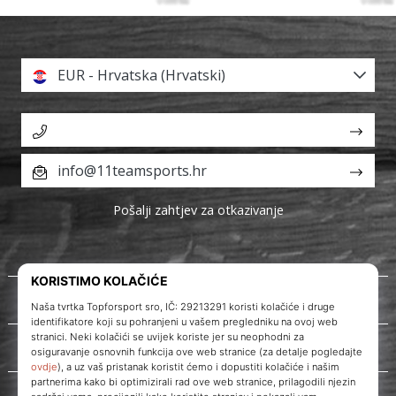
EUR - Hrvatska (Hrvatski)
info@11teamsports.hr
Pošalji zahtjev za otkazivanje
O nama
Korisnička podrška