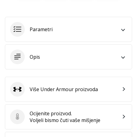
11. 8. 2022
•
1 min. čitanja
Postani
Parametri
ambasadorom
našeg
brenda
za
Opis
odbojku
Obožavaš
odbojku
poput
Više Under Armour proizvoda
nas?
Under Armour
Pridruži
nam
se
Ocijenite proizvod.
kao
Ocijenite proizvod.
Voljeli bismo čuti vaše mišjenje
brend
ambasador.