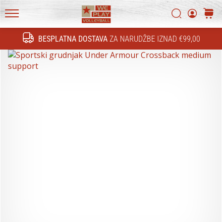
Otkrij
Traži
košari
tehnička
WePlayVolleyball.hr
poboljšanja
BESPLATNA DOSTAVA
ZA NARUDŽBE IZNAD €99,00
i
Traži
saznaj
je
li
vrijedno
prebaciti
se…
16. 11. 2022
•
4 min. čitanja
Božićni
pokloni
za
odbojkaše