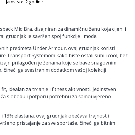
Jamstvo:
2 godine
ack Mid Bra, dizajniran za dinamičnu ženu koja cijeni i
vaj grudnjak je savršen spoj funkcije i mode.
vnih predmeta Under Armour, ovaj grudnjak koristi
e Transport Systemom kako biste ostali suhi i cool, bez
 dizajn prilagođen je ženama koje se bave snagovnim
 čineći ga svestranim dodatkom vašoj kolekciji
, idealan za trčanje i fitness aktivnosti. Jedinstven
pruža slobodu i potporu potrebnu za samouvjereno
i 13% elastana, ovaj grudnjak obećava trajnost i
vršeno pristajanje za sve sportaše, čineći ga bitnim