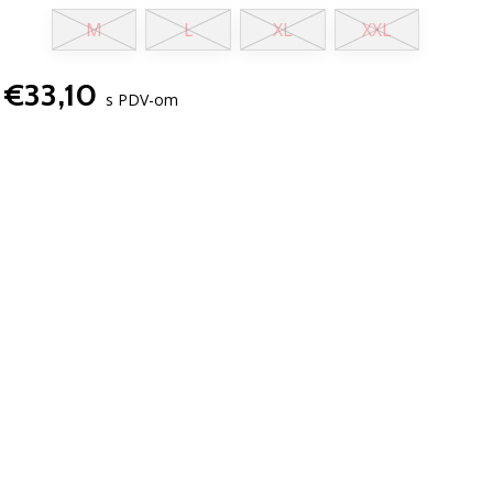
M
L
XL
XXL
€33,10
s PDV-om