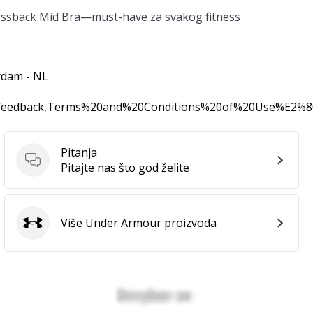
ossback Mid Bra—must-have za svakog fitness
rdam - NL
0feedback,Terms%20and%20Conditions%20of%20Use%E2%
Pitanja
Pitanja
Pitajte nas što god želite
Više Under Armour proizvoda
Under Armour