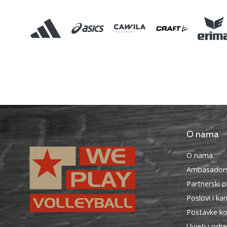
O nama
O nama
Ambasadors
Partnerski 
Poslovi i kar
Postavke ko
Uvjeti i odr