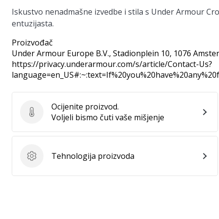
Iskustvo nenadmašne izvedbe i stila s Under Armour Cr
entuzijasta.
Proizvođač
Under Armour Europe B.V.
, Stadionplein 10, 1076 Amste
https://privacy.underarmour.com/s/article/Contact-Us?
language=en_US#:~:text=If%20you%20have%20any%2
Ocijenite proizvod.
Ocijenite proizvod.
Voljeli bismo čuti vaše mišjenje
Tehnologija proizvoda
Tehnologija proizvoda