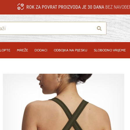
ROK ZA POVRAT PROIZVODA JE 30 DANA
BEZ NAVOĐE
Traži
LOPTE
MREŽE
DODACI
ODBOJKA NA PIJESKU
SLOBODNO VRIJEME