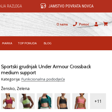
NJA RAZLOGA
JAMSTVO POVRATA NOVCA
O nama
Pomoć
Korisnik
košari
MARKA
TOP PONUDA
BLOG
Sportski grudnjak Under Armour Crossback
medium support
Kategorija:
Funkcionalna pododjeća
Žensko,
Zelena
+11