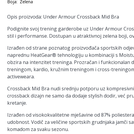
Boja:
Zelena
Opis proizvoda: Under Armour Crossback Mid Bra
Podignite svoj trening garderobe uz Under Armour Crossb
stil i performanse. Dostupan u atraktivnoj zelena boji, o
Izrađen od strane poznatog proizvođača sportskih odje
naprednu HeatGear® tehnologiju u kombinaciji s Moistur
obzira na intenzitet treninga. Prozračan i funkcionalan
treningom, kardio, kružnim treningom i cross-treningom,
activeweara.
Crossback Mid Bra nudi srednju potporu uz kompresivni fit
crossback dizajn ne samo da dodaje stylish dodir, već 
kretanje.
Izrađen od visokokvalitetne mješavine od 87% poliestera 
udobnost. Vodič za veličine sportskih grudnjaka jamči sa
komadom za svaku sezonu.