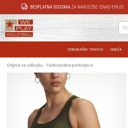
BESPLATNA DOSTAVA
ZA NARUDŽBE IZNAD €99,00
WePlayVolleyball.hr
ODBOJKAŠKE TENISICE
ODJEĆA
Odjeća za odbojku
Funkcionalna pododjeća