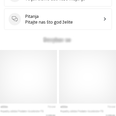
Pitanja
Prikaži
Pitanja
Pitajte nas što god želite
sve
članke