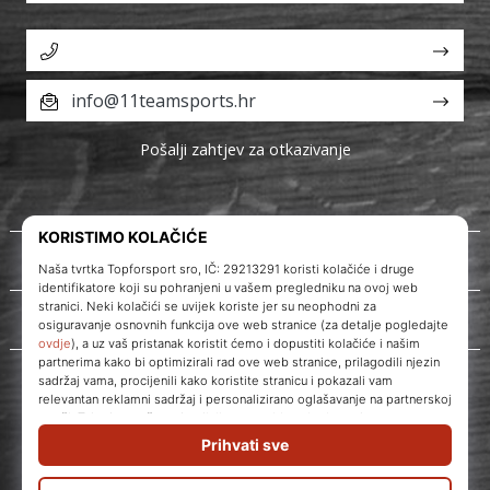
info@11teamsports.hr
Pošalji zahtjev za otkazivanje
O nama
Korisnička podrška
WePlayVolleyball.hr