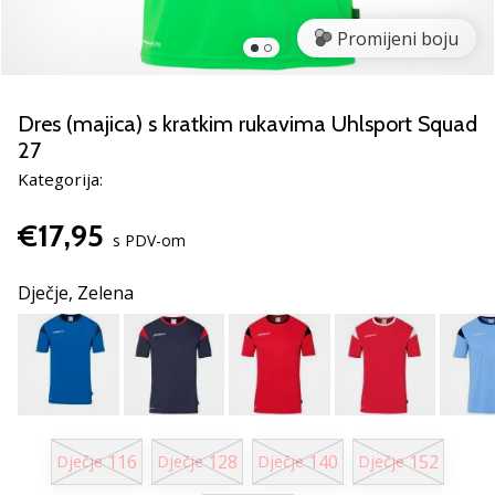
Pronađite
savršen
Promijeni boju
poklon
za
odbojku!
Dres (majica) s kratkim rukavima Uhlsport Squad
Pogledajte
27
naš
Kategorija:
vodič
i
€17,95
odaberite
s PDV-om
obuću,
odjeću
Dječje,
Zelena
i
opremu
najboljih
marki
na
tržištu.
116
128
140
152
Dječje
Dječje
Dječje
Dječje