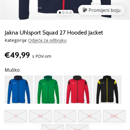
Pronađite
savršen
Promijeni boju
poklon
za
odbojku!
Jakna Uhlsport Squad 27 Hooded Jacket
Pogledajte
Kategorija:
Odjeća za odbojku
naš
vodič
€49,99
i
s PDV-om
odaberite
obuću,
Muško
odjeću
i
opremu
najboljih
marki
na
tržištu.
S
M
L
XL
XXL