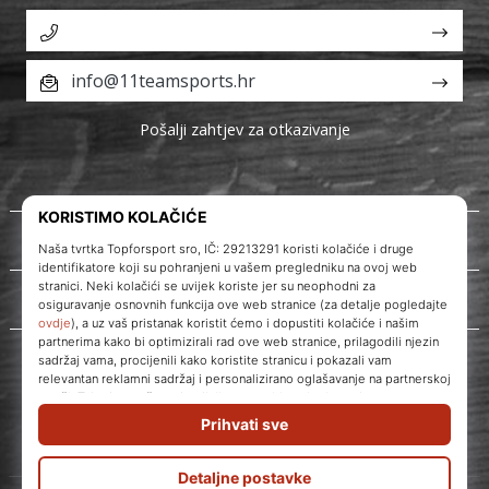
info@11teamsports.hr
Pošalji zahtjev za otkazivanje
O nama
Korisnička podrška
WePlayVolleyball.hr