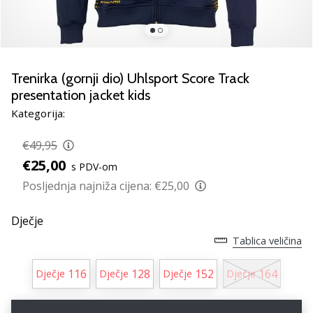
Pronađite
savršen
poklon
za
odbojku!
Trenirka (gornji dio) Uhlsport Score Track
Pogledajte
presentation jacket kids
naš
Kategorija:
vodič
i
€49,95
odaberite
obuću,
€25,00
s PDV-om
odjeću
Posljednja najniža cijena:
€25,00
i
opremu
Dječje
najboljih
marki
Tablica veličina
na
tržištu.
116
128
152
164
Dječje
Dječje
Dječje
Dječje