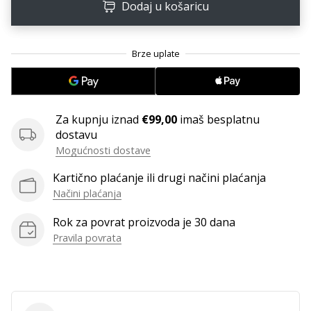
11. 8. 2022
Dodaj u košaricu
•
1 min. čitanja
Postani
ambasadorom
našeg
brenda
Za kupnju iznad
€99,00
imaš besplatnu
za
dostavu
odbojku
Mogućnosti dostave
Obožavaš
odbojku
Kartično plaćanje ili drugi načini plaćanja
poput
Načini plaćanja
nas?
Pridruži
Rok za povrat proizvoda je 30 dana
nam
Pravila povrata
se
kao
brend
ambasador.