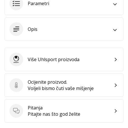
Parametri
Prikaži
sve
Opis
članke
Više Uhlsport proizvoda
Uhlsport
Ocijenite proizvod.
Ocijenite proizvod.
Voljeli bismo čuti vaše mišjenje
Pitanja
Pitanja
Pitajte nas što god želite