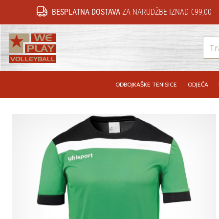
BESPLATNA DOSTAVA
ZA NARUDŽBE IZNAD €99,00
WePlayVolleyball.hr
ODBOJKAŠKE TENISICE
ODJEĆA