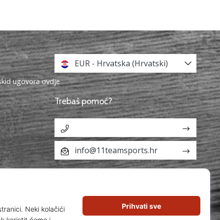
EUR - Hrvatska (Hrvatski)
askid ugovora ovdje
Trebaš pomoć?
info@11teamsports.hr
aka