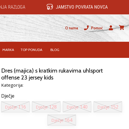
NJA RAZLOGA
JAMSTVO POVRATA NOVCA
O nama
Pomoć
Korisnik
košari
MARKA
TOP PONUDA
BLOG
Dres (majica) s kratkim rukavima uhlsport
offense 23 jersey kids
Kategorija:
Dječje
116
128
140
152
Dječje
Dječje
Dječje
Dječje
164
Dječje