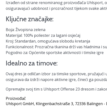
Izrađen od strane renomiranog proizvođača Uhlsport, ov
osiguravajući udobnost i prozračnost tijekom svake akti
Ključne značajke:
Boja:
Živopisna zelena
Materijal:
100% poliester za lagani osjećaj
Kroj:
Standardan, omogućava slobodu kretanja
Funkcionalnost:
Prozračna tkanina drži vas hladnima i s
Pogodno za:
Općenite sportske aktivnosti i timske igre
Idealno za timove:
Ovaj dres je odličan izbor za timske sportove, pružajući u
osigurava da izdrži napore aktivne igre, čineći ga pou
Opremajte svoj tim s Uhlsport Offense 23 dresom i zakora
Proizvođač
Uhlsport GmbH
, Klingenbachstraße 3, 72336 Balingen -