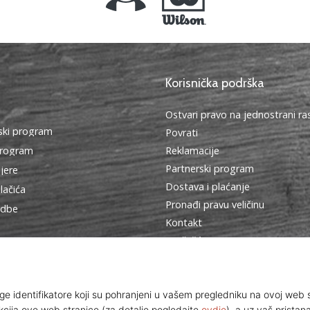
Korisnička podrška
Ostvari pravo na jednostrani r
ki program
Povrati
program
Reklamacije
Partnerski program
ijere
Dostava i plaćanje
lačića
Pronađi pravu veličinu
edbe
Kontakt
Najčešća pitanja
Pravila o zaštiti osobnih podat
Ambasadorski program