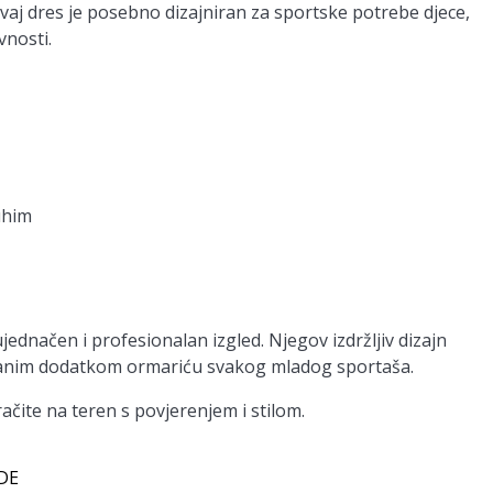
aj dres je posebno dizajniran za sportske potrebe djece,
vnosti.
uhim
jednačen i profesionalan izgled. Njegov izdržljiv dizajn
zdanim dodatkom ormariću svakog mladog sportaša.
čite na teren s povjerenjem i stilom.
 DE