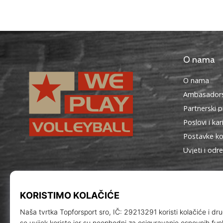
O nama
O nama
Ambasadors
Partnerski 
Poslovi i kar
Postavke ko
Uvjeti i odr
WePlayVolleyball.hr