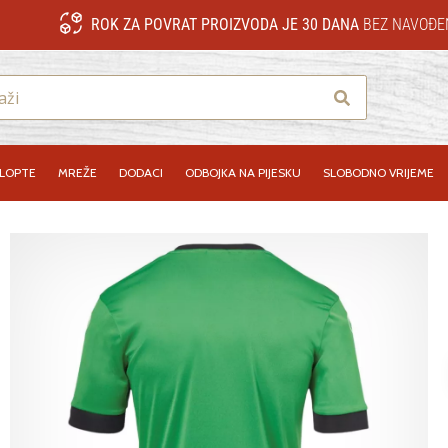
ROK ZA POVRAT PROIZVODA JE 30 DANA
BEZ NAVOĐE
Traži
LOPTE
MREŽE
DODACI
ODBOJKA NA PIJESKU
SLOBODNO VRIJEME