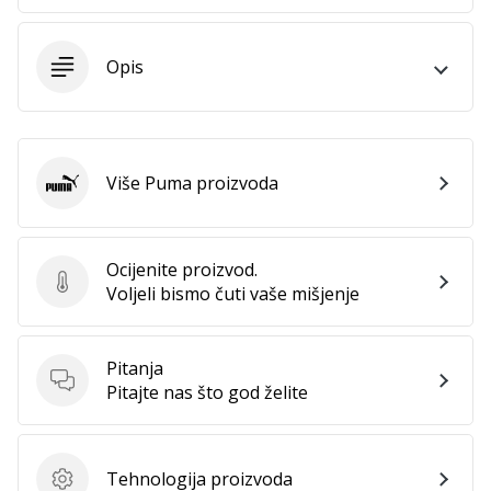
11. 8. 2022
•
1 min. čitanja
Opis
Postani
ambasadorom
našeg
brenda
Više Puma proizvoda
za
Puma
odbojku
Obožavaš
Ocijenite proizvod.
odbojku
Ocijenite proizvod.
Voljeli bismo čuti vaše mišjenje
poput
nas?
Pridruži
Pitanja
nam
Pitanja
Pitajte nas što god želite
se
kao
brend
ambasador.
Tehnologija proizvoda
Tehnologija proizvoda