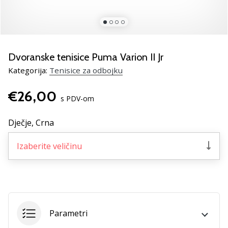
Pronađite
savršen
poklon
za
odbojku!
Dvoranske tenisice Puma Varion II Jr
Pogledajte
Kategorija:
Tenisice za odbojku
naš
vodič
€26,00
i
s PDV-om
odaberite
obuću,
Dječje,
Crna
odjeću
i
Izaberite veličinu
opremu
najboljih
marki
na
tržištu.
Parametri