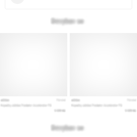
Prikaži
sve
članke