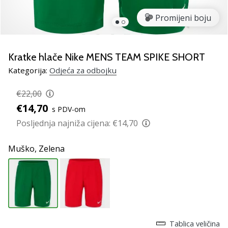
Pronađite
savršen
Promijeni boju
poklon
za
odbojku!
Kratke hlače Nike MENS TEAM SPIKE SHORT
Pogledajte
Kategorija:
Odjeća za odbojku
naš
vodič
€22,00
i
€14,70
odaberite
s PDV-om
obuću,
Posljednja najniža cijena:
€14,70
odjeću
i
Muško,
Zelena
opremu
najboljih
marki
na
tržištu.
Tablica veličina