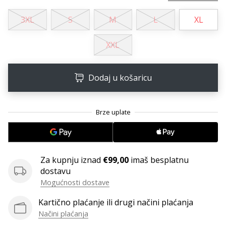
11. 8. 2022
•
3XL
S
M
L
XL
1 min. čitanja
Postani
XXL
ambasadorom
našeg
brenda
Dodaj u košaricu
za
odbojku
Obožavaš
odbojku
poput
nas?
Za kupnju iznad
€99,00
imaš besplatnu
Pridruži
dostavu
nam
Mogućnosti dostave
se
kao
Kartično plaćanje ili drugi načini plaćanja
brend
Načini plaćanja
ambasador.