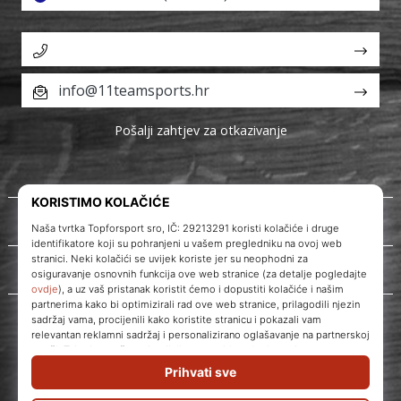
info@11teamsports.hr
Pošalji zahtjev za otkazivanje
O nama
Korisnička podrška
WePlayVolleyball.hr