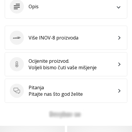
Opis
Prikaži
sve
članke
Više INOV-8 proizvoda
INOV-8
Ocijenite proizvod.
Ocijenite proizvod.
Voljeli bismo čuti vaše mišjenje
Pitanja
Pitanja
Pitajte nas što god želite