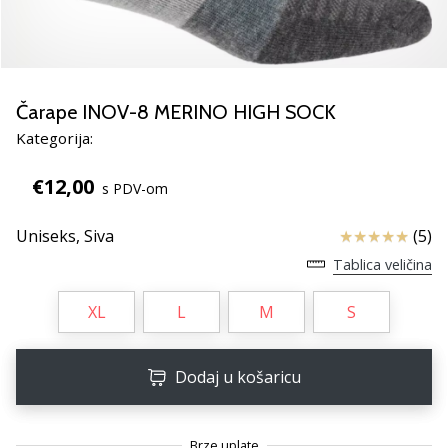
Pronađite
savršen
poklon
za
odbojku!
Čarape INOV-8 MERINO HIGH SOCK
Pogledajte
Kategorija:
naš
vodič
€12,00
i
s PDV-om
odaberite
obuću,
Ocjena proizv
Uniseks,
Siva
(5)
odjeću
Tablica veličina
i
opremu
XL
L
M
S
najboljih
marki
na
Dodaj u košaricu
tržištu.