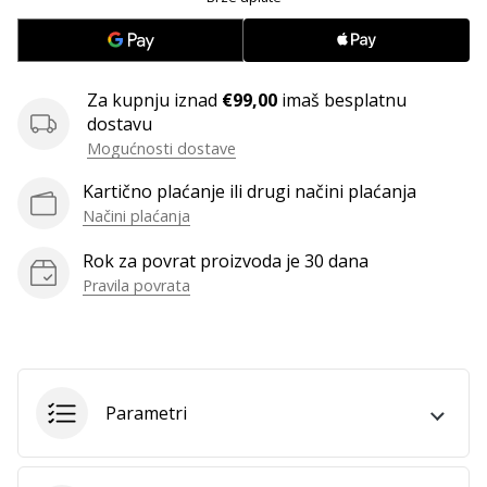
11. 8. 2022
•
1 min. čitanja
Postani
Za kupnju iznad
€99,00
imaš besplatnu
ambasadorom
dostavu
našeg
Mogućnosti dostave
brenda
za
Kartično plaćanje ili drugi načini plaćanja
odbojku
Načini plaćanja
Obožavaš
Rok za povrat proizvoda je 30 dana
odbojku
Pravila povrata
poput
nas?
Pridruži
nam
se
Parametri
kao
brend
ambasador.