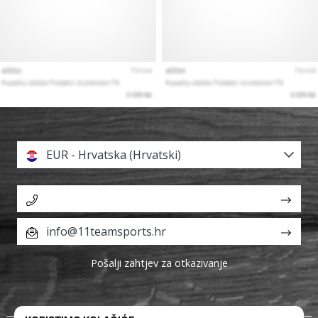
EUR - Hrvatska (Hrvatski)
info@11teamsports.hr
Pošalji zahtjev za otkazivanje