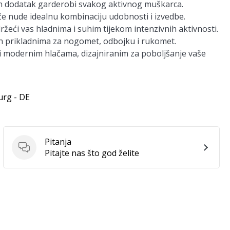
dodatak garderobi svakog aktivnog muškarca.
ače nude idealnu kombinaciju udobnosti i izvedbe.
žeći vas hladnima i suhim tijekom intenzivnih aktivnosti.
h prikladnima za nogomet, odbojku i rukomet.
 i modernim hlačama, dizajniranim za poboljšanje vaše
urg - DE
Pitanja
Pitanja
Pitajte nas što god želite