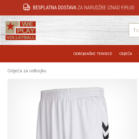
BESPLATNA DOSTAVA
ZA NARUDŽBE IZNAD €99,00
WePlayVolleyball.hr
ODBOJKAŠKE TENISICE
ODJEĆA
Odjeća za odbojku