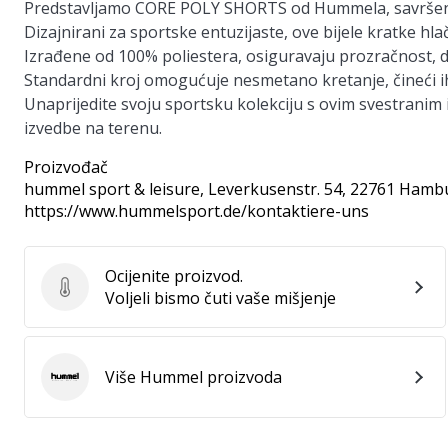
Predstavljamo CORE POLY SHORTS od Hummela, savršen 
Dizajnirani za sportske entuzijaste, ove bijele kratke hl
Izrađene od 100% poliestera, osiguravaju prozračnost, dr
Standardni kroj omogućuje nesmetano kretanje, čineći i
Unaprijedite svoju sportsku kolekciju s ovim svestranim
izvedbe na terenu.
Proizvođač
hummel sport & leisure
, Leverkusenstr. 54, 22761 Hamb
https://www.hummelsport.de/kontaktiere-uns
Ocijenite proizvod.
Ocijenite proizvod.
Voljeli bismo čuti vaše mišjenje
Više Hummel proizvoda
Hummel