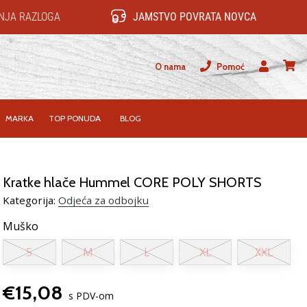
NJA RAZLOGA
JAMSTVO POVRATA NOVCA
O nama
Pomoć
Korisnik
košari
MARKA
TOP PONUDA
BLOG
Kratke hlače Hummel CORE POLY SHORTS
Kategorija:
Odjeća za odbojku
Muško
S
M
L
XL
XXL
€15,08
s PDV-om