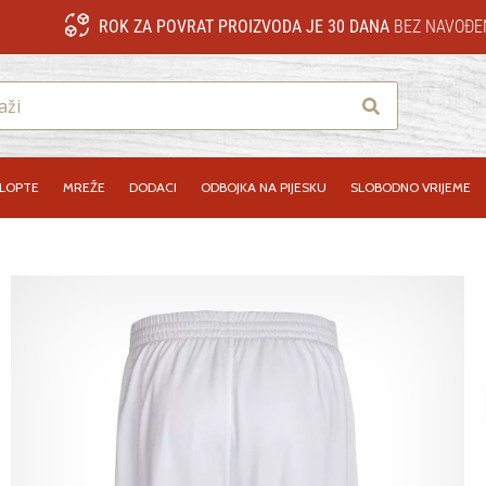
ROK ZA POVRAT PROIZVODA JE 30 DANA
BEZ NAVOĐE
Traži
LOPTE
MREŽE
DODACI
ODBOJKA NA PIJESKU
SLOBODNO VRIJEME