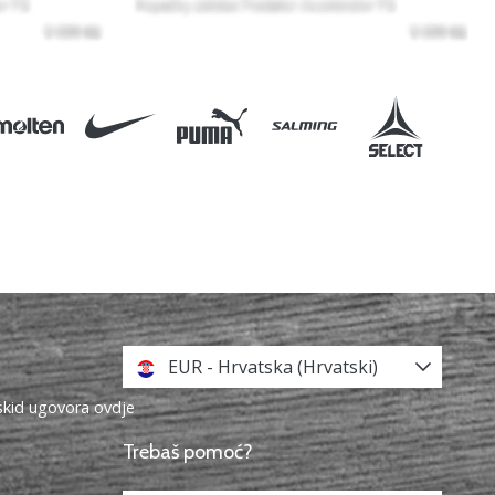
EUR - Hrvatska (Hrvatski)
askid ugovora ovdje
Trebaš pomoć?