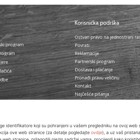
Korisnička podrška
Ostvari pravo na jednostrani r
ki program
Povrati
program
Reklamacije
Partnerski program
ijere
Dostava i plaćanje
lačića
Pronađi pravu veličinu
edbe
Kontakt
Najčešća pitanja
Pravila o zaštiti osobnih podat
Ambasadorski program
© 2010 – 2026
WePlayVolleyball.hr