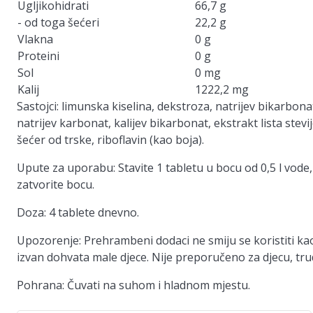
Ugljikohidrati
66,7 g
- od toga šećeri
22,2 g
Vlakna
0 g
Proteini
0 g
Sol
0 mg
Kalij
1222,2 mg
Sastojci: limunska kiselina, dekstroza, natrijev bikarbon
natrijev karbonat, kalijev bikarbonat, ekstrakt lista stevi
šećer od trske, riboflavin (kao boja).
Upute za uporabu: Stavite 1 tabletu u bocu od 0,5 l vode,
zatvorite bocu.
Doza: 4 tablete dnevno.
Upozorenje: Prehrambeni dodaci ne smiju se koristiti ka
izvan dohvata male djece. Nije preporučeno za djecu, trudni
Pohrana: Čuvati na suhom i hladnom mjestu.