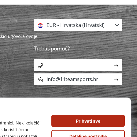
EUR - Hrvatska (Hrvatski)
askid ugovora ovdje
Trebaš pomoć?
info@11teamsports.hr
aka