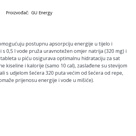
Proizvođač:
GU Energy
mogućuju postupnu apsorpciju energije u tijelo i
ji s 0,5 l vode pruža uravnotežen omjer natrija (320 mg) i
 tableta u piću osigurava optimalnu hidrataciju za sat
e kiseline i kalorije (samo 10 cal), zaslađene su stevijom
, ali s udjelom šećera 320 puta većim od šećera od repe,
pomaže prijenosu energije i vode u mišiće).