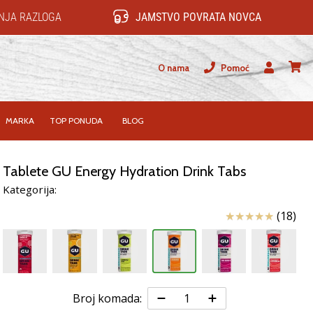
NJA RAZLOGA
JAMSTVO POVRATA NOVCA
O nama
Pomoć
Korisnik
košari
MARKA
TOP PONUDA
BLOG
Tablete GU Energy Hydration Drink Tabs
Kategorija:
Ocjena proizvod
(18)
Broj komada: