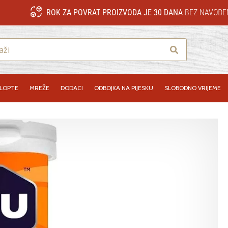
ROK ZA POVRAT PROIZVODA JE 30 DANA
BEZ NAVOĐE
Traži
LOPTE
MREŽE
DODACI
ODBOJKA NA PIJESKU
SLOBODNO VRIJEME