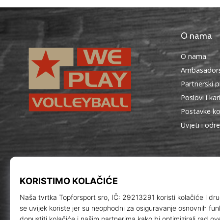
O nama
O nama
Ambasadors
Partnerski 
Poslovi i kar
Postavke ko
Uvjeti i odr
WePlayVolleyball.hr