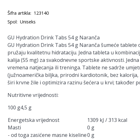
Šifra artikla:
123140
Spol:
Uniseks
GU Hydration Drink Tabs 54 g Naranča
GU Hydration Drink Tabs 54 g Naranča šumeće tablete o
pružaju kvalitetnu hidrataciju. Jedna tableta u kombinaci
kalija (55 mg) za svakodnevne sportske aktivnosti. Jedna
vremena natjecanja ili treninga. Tablete ne sadrže umjetn
(južnoamerička biljka, prirodni kardiotonik, bez kalorija
širi krvne žile i optimizira razinu šećera u krvi; također 
Nutritivne vrijednosti:
100 g4,5 g
Energetska vrijednost
1309 kJ / 313 kcal
Masti
0 g
- od toga zasićene masne kiseline
0 g