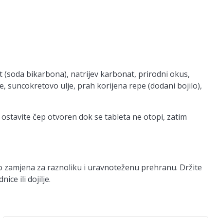
at (soda bikarbona), natrijev karbonat, prirodni okus,
je, suncokretovo ulje, prah korijena repe (dodani bojilo),
 ostavite čep otvoren dok se tableta ne otopi, zatim
o zamjena za raznoliku i uravnoteženu prehranu. Držite
ce ili dojilje.