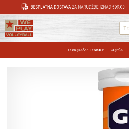
BESPLATNA DOSTAVA
ZA NARUDŽBE IZNAD €99,00
WePlayVolleyball.hr
ODBOJKAŠKE TENISICE
ODJEĆA