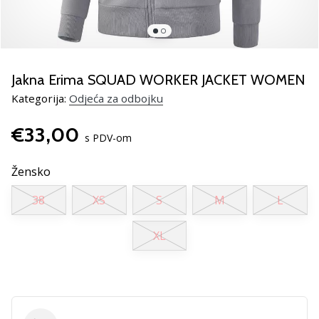
Pronađite
savršen
poklon
za
odbojku!
Jakna Erima SQUAD WORKER JACKET WOMEN
Pogledajte
Kategorija:
Odjeća za odbojku
naš
vodič
€33,00
i
s PDV-om
odaberite
obuću,
Žensko
odjeću
i
38
XS
S
M
L
opremu
najboljih
XL
marki
na
tržištu.