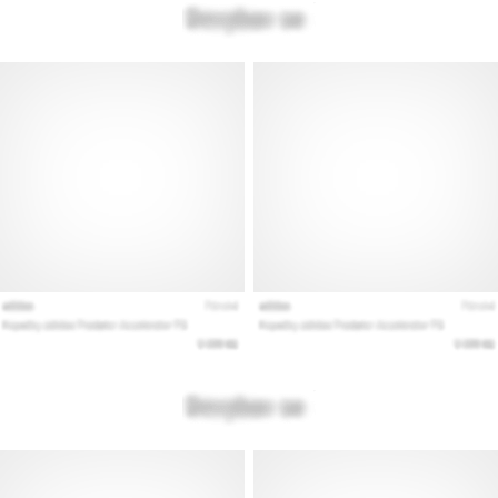
Prikaži
sve
članke