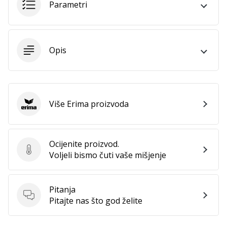
11. 8. 2022
Parametri
•
1 min. čitanja
Postani
Opis
ambasadorom
našeg
brenda
za
odbojku
Više Erima proizvoda
Erima
Obožavaš
odbojku
poput
Ocijenite proizvod.
nas?
Ocijenite proizvod.
Voljeli bismo čuti vaše mišjenje
Pridruži
nam
se
Pitanja
kao
Pitanja
Pitajte nas što god želite
brend
ambasador.