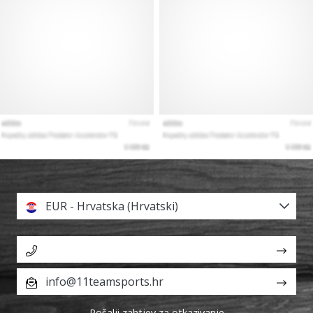
EUR - Hrvatska (Hrvatski)
info@11teamsports.hr
Pošalji zahtjev za otkazivanje