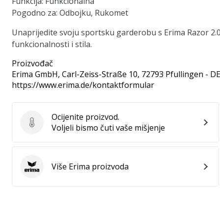
Funkcija
: Funkcionalna
Pogodno za
: Odbojku, Rukomet
Unaprijedite svoju sportsku garderobu s Erima Razor 2.0
funkcionalnosti i stila.
Proizvođač
Erima GmbH
, Carl-Zeiss-Straße 10, 72793 Pfullingen - D
https://www.erima.de/kontaktformular
Ocijenite proizvod.
Ocijenite proizvod.
Voljeli bismo čuti vaše mišjenje
Više Erima proizvoda
Erima