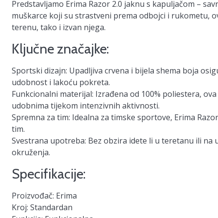
Predstavljamo
Erima Razor 2.0 jaknu s kapuljačom
– savr
muškarce koji su strastveni prema odbojci i rukometu, ov
terenu, tako i izvan njega.
Ključne značajke:
Sportski dizajn
: Upadljiva crvena i bijela shema boja os
udobnost i lakoću pokreta.
Funkcionalni materijal
: Izrađena od 100% poliestera, ova 
udobnima tijekom intenzivnih aktivnosti.
Spremna za tim
: Idealna za timske sportove, Erima Razor
tim.
Svestrana upotreba
: Bez obzira idete li u teretanu ili 
okruženja.
Specifikacije:
Proizvođač
: Erima
Kroj
: Standardan