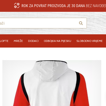
ROK ZA POVRAT PROIZVODA JE 30 DANA
BEZ NAVOĐE
Traži
LOPTE
MREŽE
DODACI
ODBOJKA NA PIJESKU
SLOBODNO VRIJEME