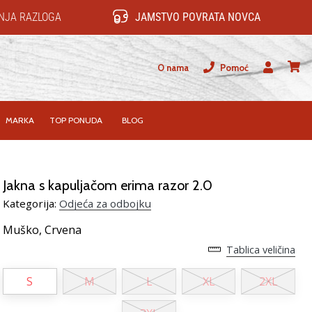
NJA RAZLOGA
JAMSTVO POVRATA NOVCA
O nama
Pomoć
Korisnik
košari
MARKA
TOP PONUDA
BLOG
Jakna s kapuljačom erima razor 2.0
Kategorija:
Odjeća za odbojku
Muško,
Crvena
Tablica veličina
S
M
L
XL
2XL